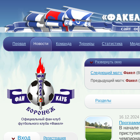
Первая
Новости
Команда
Турниры
Статистика
Меди
Развернуть окно
Следующий матч:
Факел
(В
Предыдущий матч:
Факел
(
Разделы
16.12.2024 
Официальный фан-клуб
Программ
футбольного клуба «Факел»
В начале
приступит
Вход
Регистрация
чемпиона