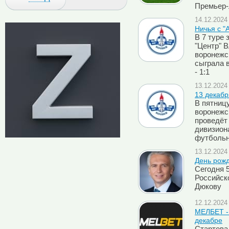
Премьер-л
14.12.2024 
Ничья с "
В 7 туре 
"Центр" 
воронежск
сыграла 
- 1:1
13.12.2024 
13 декабр
В пятниц
воронежск
проведёт 
дивизион
футбольн
13.12.2024 
День рож
Сегодня 
Российск
Дюкову
12.12.2024 
МЕЛБЕТ - 
декабре