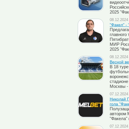
видеоотч
Российск
2025 "Фак
08.12.2024 
"Факел" -
Предлага
главного
Пятибрат
МИР Росс
2025 "Фак
08.12.2024 
Весной в
В 18 тур
футбольн
воронежс
стадионе
Москвы - 
07.12.2024 
Николай Г
гола "Фак
Полузащи
автором 
"Факела" 
07.12.2024 