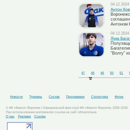
04.12.2024 
Антон Ков
Воронежс
соглашен
Антоном 
04.12.2024 
Лука Багат
Полузащи
Багатели
"Волгу" и
47
48
49
50
51
Новости
Турниры
Состав
Программки
Статистика
Фотки
© ФК «Факел» Воронеж | Официальный фан-клуб ФК «Факел» Воронеж, 2005-2026
При использовании материалов ссылка на сайт обязательна.
О нас
Реклама
Ссылки