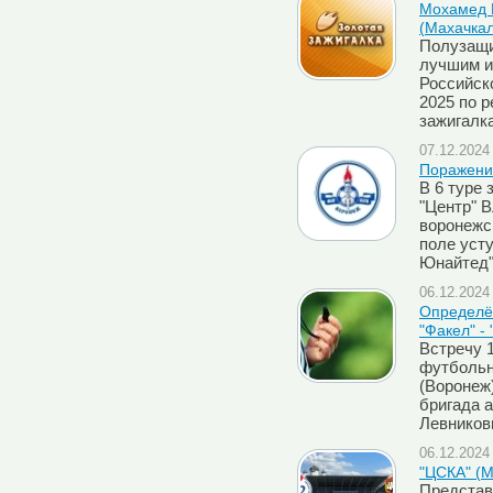
Мохамед Б
(Махачкал
Полузащи
лучшим и
Российск
2025 по р
зажигалк
07.12.2024 
Поражение
В 6 туре 
"Центр" 
воронежс
поле уст
Юнайтед" 
06.12.2024 
Определён
"Факел" -
Встречу 
футбольн
(Воронеж
бригада 
Левнико
06.12.2024 
"ЦСКА" (М
Представ