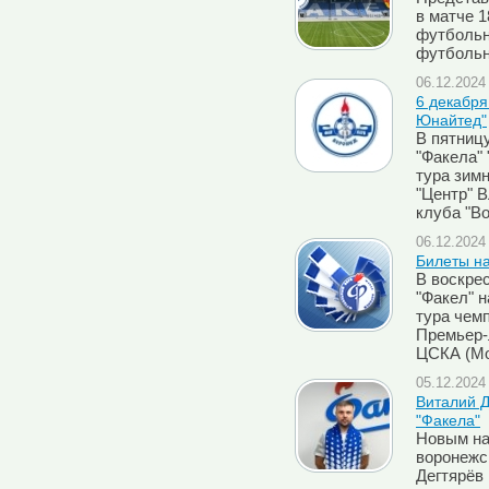
в матче 
футбольн
футбольн
06.12.2024 
6 декабря
Юнайтед"
В пятницу
"Факела"
тура зим
"Центр" 
клуба "В
06.12.2024 
Билеты на
В воскрес
"Факел" 
тура чем
Премьер-л
ЦСКА (Мо
05.12.2024 
Виталий Д
"Факела"
Новым на
воронежс
Дегтярёв