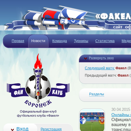
Первая
Новости
Команда
Турниры
Статистика
Меди
Развернуть окно
Следующий матч:
Факел
(В
Предыдущий матч:
Факел
(
Разделы
30.04.2015 
Официальный фан-клуб
Онлайны м
футбольного клуба «Факел»
Официаль
вашему в
Вход
Регистрация
трансляци