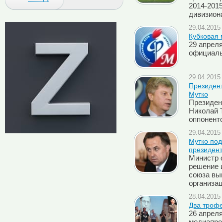
2014-2015
дивизиона
29.04.2015 
Кубковая
29 апрел
официаль
29.04.2015 
Президент
Мутко
Президен
Николай 
оппонент
29.04.2015 
Мутко по
президен
Министр 
решение 
союза вы
организа
28.04.2015 
Два троф
26 апрел