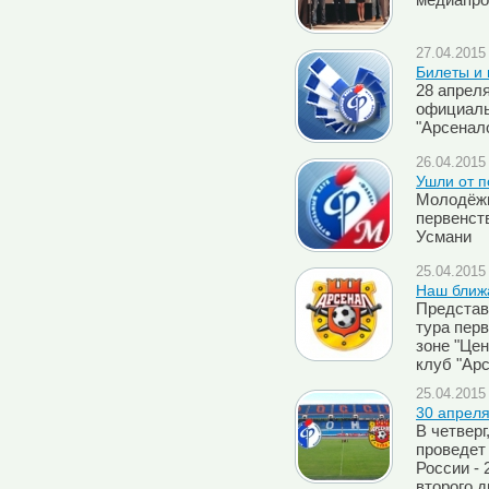
медиапро
27.04.2015 
Билеты и 
28 апрел
официаль
"Арсенал
26.04.2015 
Ушли от 
Молодёжн
первенст
Усмани
25.04.2015 
Наш ближа
Представ
тура перв
зоне "Цен
клуб "Арс
25.04.2015 
30 апреля
В четверг
проведет
России - 
второго 