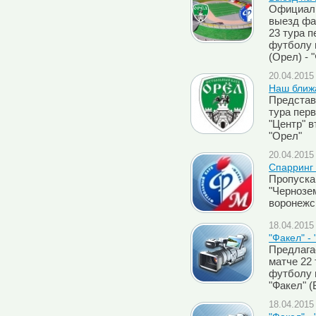
Официаль
выезд фа
23 тура п
футболу в
(Орел) - 
20.04.2015 
Наш ближ
Представ
тура перв
"Центр" 
"Орел"
20.04.2015 
Спарринг
Пропуска
"Чернозем
воронежс
18.04.2015 
"Факел" -
Предлага
матче 22 
футболу в
"Факел" (
18.04.2015 