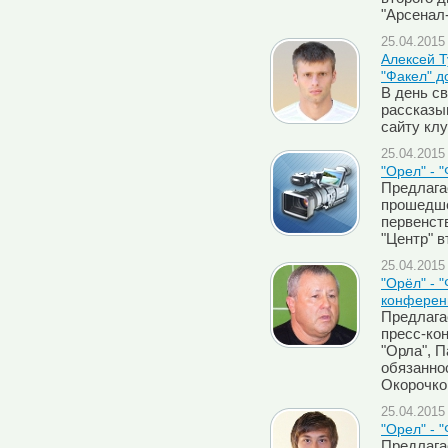
"Арсенал
25.04.2015 
Алексей Т
"Факел" д
В день с
рассказы
сайту кл
25.04.2015 
"Орел" - 
Предлага
прошедше
первенств
"Центр" в
25.04.2015 
"Орёл" - 
конферен
Предлага
пресс-ко
"Орла", 
обязанно
Окорочко
25.04.2015 
"Орел" - 
Предлага