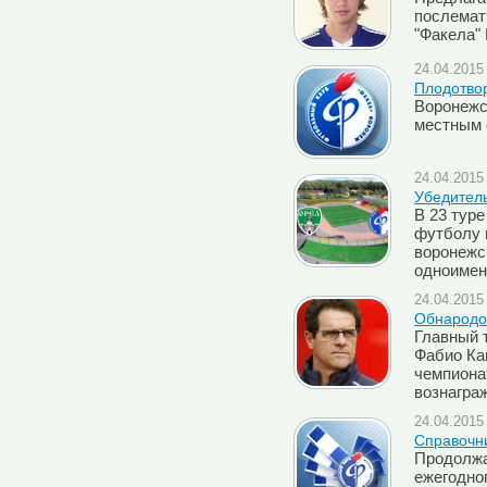
послемат
"Факела"
24.04.2015 
Плодотво
Воронежс
местным 
24.04.2015 
Убедител
В 23 туре
футболу в
воронежс
одноимен
24.04.2015 
Обнародо
Главный 
Фабио Ка
чемпионат
вознагра
24.04.2015 
Cправочн
Продолжа
ежегодно