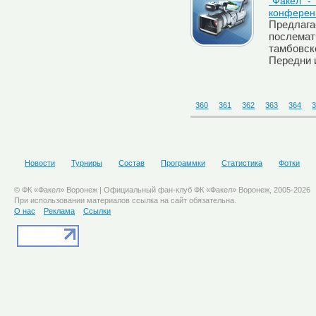
"Факел" -
конферен
Предлага
послемат
тамбовско
Передни 
360
361
362
363
364
Новости
Турниры
Состав
Программки
Статистика
Фотки
© ФК «Факел» Воронеж | Официальный фан-клуб ФК «Факел» Воронеж, 2005-2026
При использовании материалов ссылка на сайт обязательна.
О нас
Реклама
Ссылки