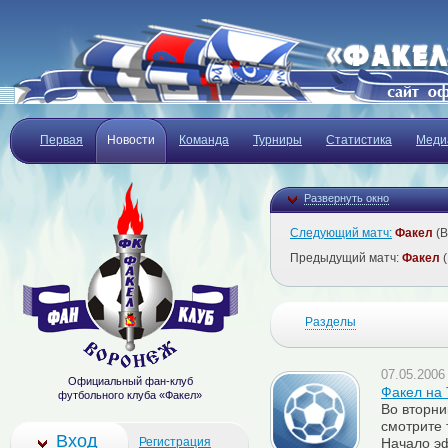
Первая
Новости
Команда
Турниры
Статистика
Меди
Развернуть окно
Следующий матч:
Факел
(В
Предыдущий матч:
Факел
(
Разделы
07.05.2006 
Официальный фан-клуб
Факел на
футбольного клуба «Факел»
Во вторни
смотрите 
Вход
Регистрация
Начало эф