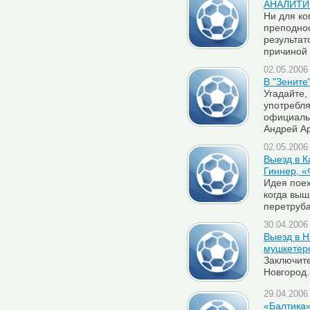
АНАЛИТИК
Ни для ко
преподнос
результат
причиной
02.05.2006 
В "Зените
Угадайте,
употребля
официаль
Андрей А
02.05.2006 
Выезд в К
Гиннер, «
Идея поех
когда выш
перетруб
30.04.2006 
Выезд в Н
мушкетер
Заключите
Новгород.
29.04.2006 
«Балтика»