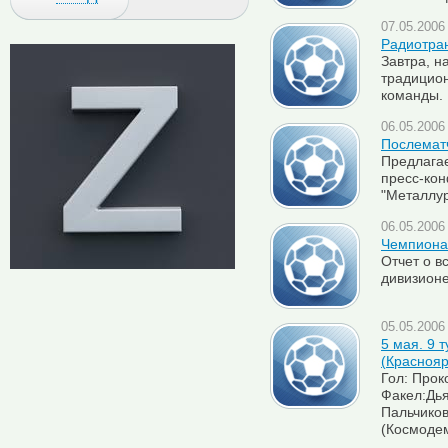
07.05.2006 
Радиотран
Завтра, н
традицион
команды. 
06.05.2006 
Послемат
Предлага
пресс-кон
"Металлург
06.05.2006 
Чемпионат
Отчет о в
дивизионе
05.05.2006 
5 мая. 9 
(Краснояр
Гол: Проко
Факел:Дья
Пальчиков
(Космодем