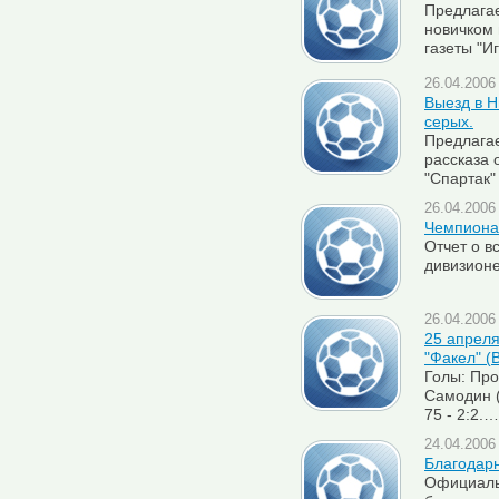
Предлага
новичком
газеты "Иг
26.04.2006 
Выезд в Н
серых.
Предлага
рассказа 
"Спартак" 
26.04.2006 
Чемпионат
Отчет о в
дивизионе
26.04.2006 
25 апреля
"Факел" (
Голы: Прок
Самодин (
75 - 2:2.…
24.04.2006 
Благодарн
Официаль