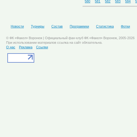
580
581
582
583
584
Новости
Турниры
Состав
Программки
Статистика
Фотки
© ФК «Факел» Воронеж | Официальный фан-клуб ФК «Факел» Воронеж, 2005-2026
При использовании материалов ссылка на сайт обязательна.
О нас
Реклама
Ссылки