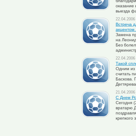
благодари
оказание
выезда ф
22.04.2006 
Встреча д
акценто
Замена п
на Леонид
Без боле
администр
22.04.2006 
Такой сп
Одним из
считать п
Баскова. 
Дегтярева
21.04.2006 
С Днем Р
Сегодня (
вратарю 
поздравл
крепкого 