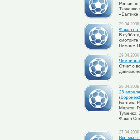
Решив не 
Ткаченко 
«Балтике
29.04.2006 
Факел на
В субботу
смотрите 
Нижнем Н
29.04.2006 
Чемпионат
Отчет о в
дивизионе
29.04.2006 
28 апреля
(Воронеж)
Балтика:Р
Марков, Г
Туменко, 
Факел:Сол
…
27.04.2006 
Все мы в 