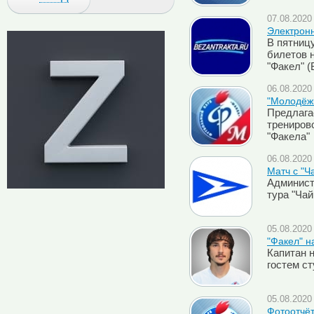
07.08.2020 
Электронн
В пятницу
билетов 
"Факел" (
06.08.2020 
"Молодёж
Предлага
трениров
"Факела"
06.08.2020 
Матч с "Ч
Админист
тура "Чай
05.08.2020 
"Факел" н
Капитан 
гостем с
05.08.2020 
Фотоотчёт