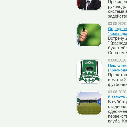
Президе
руководст
система 
задейств
03.08.2020 
Определен
"Краснода
Встречу 2
"Краснода
будет об
Сергеем 
03.08.2020 
Наш ближа
(Краснода
Представ
в матче 2
футбольн
03.08.2020 
8 августа 
В субботу
стадионе
одноимен
первенст
клуба "К