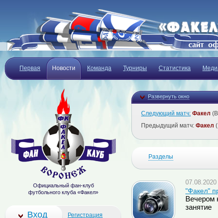
Первая
Новости
Команда
Турниры
Статистика
Меди
Развернуть окно
Следующий матч:
Факел
(В
Предыдущий матч:
Факел
(
Разделы
07.08.2020 
Официальный фан-клуб
"Факел" п
футбольного клуба «Факел»
Вечером 
занятие
Вход
Регистрация