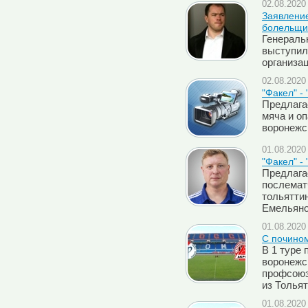
02.08.2020 
Заявление
болельщи
Генераль
выступил
организац
02.08.2020 
"Факел" -
Предлага
мяча и о
воронежс
01.08.2020 
"Факел" -
Предлага
послемат
тольятти
Емельяно
01.08.2020 
C почино
В 1 туре 
воронежс
профсоюз
из Тольят
01.08.2020 