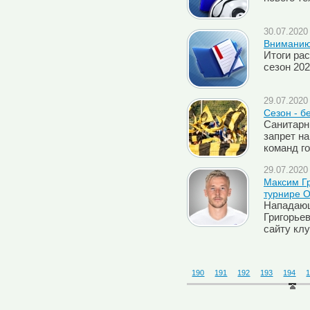
30.07.2020 
Внимани
Итоги ра
сезон 202
29.07.2020 
Сезон - б
Санитарн
запрет н
команд г
29.07.2020 
Максим Гр
турнире 
Нападающ
Григорье
сайту кл
190
191
192
193
194