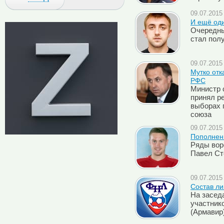
09.07.2015 
И ещё оди
Очередны
стал пол
09.07.2015 
Мутко отк
РФС
Министр 
принял ре
выборах 
союза
09.07.2015 
Пополнен
Ряды вор
Павел Ст
09.07.2015 
Cостав ли
На засед
участнико
(Армавир