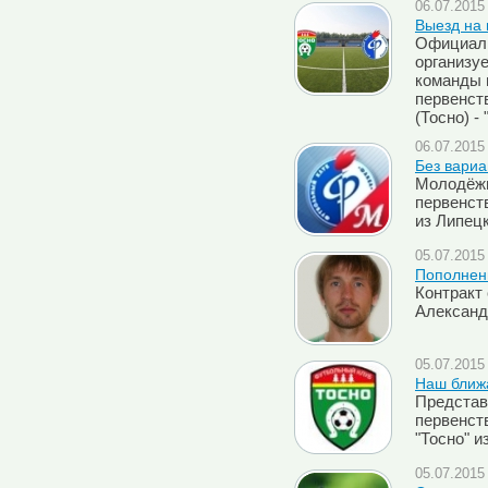
06.07.2015 
Выезд на 
Официаль
организу
команды 
первенст
(Тосно) -
06.07.2015 
Без вариа
Молодёжн
первенст
из Липец
05.07.2015 
Пополнен
Контракт
Александ
05.07.2015 
Наш ближа
Представ
первенст
"Тосно" и
05.07.2015 