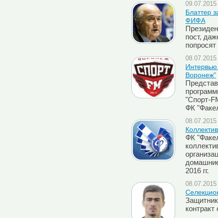
09.07.2015 
Блаттер з
ФИФА
Президен
пост, даж
попросят
08.07.2015 
Интервью 
Воронеж"
Представ
программ
"Спорт-F
ФК "Факе
08.07.2015 
Коллектив
ФК "Факе
коллекти
организа
домашние
2016 гг.
08.07.2015 
Селекцио
Защитник
контракт 