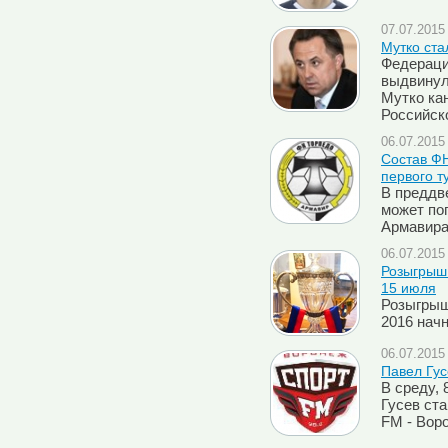
07.07.2015 
Мутко ста
Федераци
выдвинул
Мутко ка
Российск
06.07.2015 
Состав ФН
первого т
В преддв
может поп
Армавир
06.07.2015 
Розыгрыш 
15 июля
Розыгрыш
2016 нач
06.07.2015 
Павел Гус
В среду, 
Гусев ст
FM - Вор