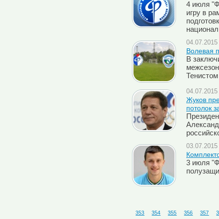
4 июля "
игру в ра
подготовк
национал
04.07.2015 
Волевая 
В заключ
межсезон
Тенистом 
04.07.2015 
Жуков пре
потолок з
Президен
Александ
российск
03.07.2015 
Комплект
3 июля "
полузащи
353
354
355
356
357