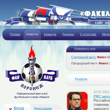
Первая
Новости
Команда
Турниры
Статистика
Меди
Развернуть окно
Следующий матч:
Факел
(В
Предыдущий матч:
Факел
(
Разделы
10.07.2015 
Официальный фан-клуб
РФС запла
футбольного клуба «Факел»
Российск
главному
Вход
Регистрация
зарплату 