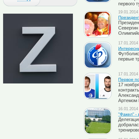
первого т
19.01.2014 
Президен
Президен
Севергин
Oлимпийск
17.01.2014 
Интересн
Футболис
первые т
17.01.2014 
Первое п
17 ноябр
контракт
Александ
Артемом 
16.01.2014 
"Факел" -
Делегаци
добралас
тренирово