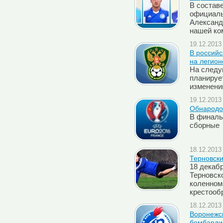
В состав
официаль
Александ
нашей к
19.12.2013 
В российс
на легион
На следу
планируе
изменени
19.12.2013 
Обнародо
В финаль
сборные
18.12.2013 
Терновск
18 декаб
Терновск
коленном
крестооб
18.12.2013 
Воронежск
бомбардир