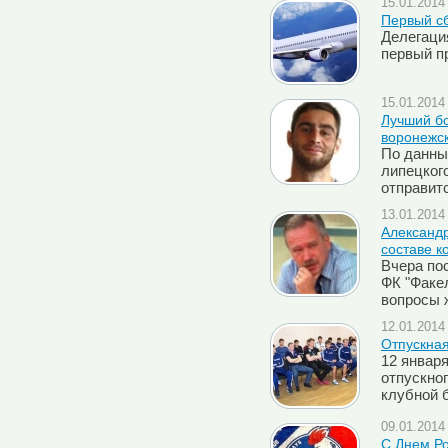
15.01.2014 
Первый с
Делегаци
первый п
15.01.2014 
Лучший бо
воронежск
По данны
липецког
отправит
13.01.2014 
Александ
составе к
Вчера по
ФК "Факе
вопросы 
12.01.2014 
Отпускная
12 январ
отпускно
клубной 
09.01.2014 
C Днем Ро