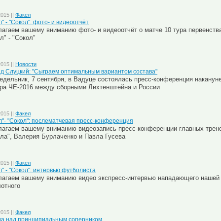
2015 ||
Факел
" - "Сокол": фото- и видеоотчёт
лагаем вашему вниманию фото-
и видеоотчёт о матче 10 тура первенств
л" - "Сокол"
2015 ||
Новости
д Слуцкий: "Сыграем оптимальным вариантом состава"
едельник, 7 сентября, в Вадуце состоялась пресс-конференция наканун
ра ЧЕ-2016 между сборными Лихтенштейна и России
2015 ||
Факел
л"- "Сокол": послематчевая пресс-конференция
агаем вашему вниманию видеозапись пресс-конференции главных трене
ла", Валерия Бурлаченко и Павла Гусева
2015 ||
Факел
л" - "Сокол": интервью футболиста
лагаем вашему вниманию видео экспресс-интервью нападающего нашей
отного
2015 ||
Факел
а над принципиальным соперником