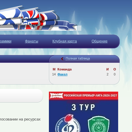
раммки
Фанаты
Клубная карта
Общение
Полная таблица
М
Команда
И
О
14
Факел
2
0
лосовании на ресурсах