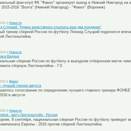
альный фан-клуб ФК "Факел" организует выезд в Нижний Новгород на м
 2015-2016 "Волга" (Нижний Новгород) - "Факел" (Воронеж)
2015 ||
Новости
д Слуцкий: "Нужно качественно отыграть еще два поединка"
ый тренер сборной России по футболу Леонид Слуцкий поделился впеча
ой Лихтенштейна
2015 ||
Новости
ом в Вадуце
нальная сборная России по футболу в выездном отборочном матче чемп
омила сборную Лихтенштейна - 7:0
2015 ||
Факел
 – лучший тренер августа
шилось голосование по определению лучшего главного тренера ФОНБЕ
2016 в августе
2015 ||
Новости
тября - матч Лихтенштейн - Россия
орник, 8 сентября, национальная сборная России по футболу проведет 
чемпионата Европы - 2016 против сборной Лихтенштейна