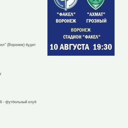
кел" (Воронеж) будет
у
16 - футбольный клуб