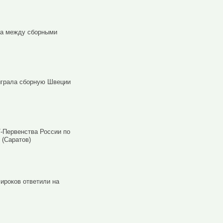
ча между сборными
ыграла сборную Швеции
-Первенства России по
 (Саратов)
ироков ответили на