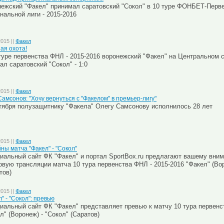
ежский "Факел" принимал саратовский "Сокол" в 10 туре ФОНБЕТ-Перв
нальной лиги - 2015-2016
2015 ||
Факел
ая охота!
туре первенства ФНЛ - 2015-2016 воронежский "Факел" на Центральном
ал саратовский "Сокол" - 1:0
2015 ||
Факел
Самсонов: "Хочу вернуться с "Факелом" в премьер-лигу"
тября полузащитнику "Факела" Олегу Самсонову исполнилось 28 лет
2015 ||
Факел
ны матча "Факел" - "Сокол"
альный сайт ФК "Факел" и портал SportBox.ru предлагают вашему вним
овую трансляции матча 10 тура первенства ФНЛ - 2015-2016 "Факел" (Вор
тов)
2015 ||
Факел
" - "Сокол": превью
альный сайт ФК "Факел" представляет превью к матчу 10 тура первенс
л" (Воронеж) - "Сокол" (Саратов)