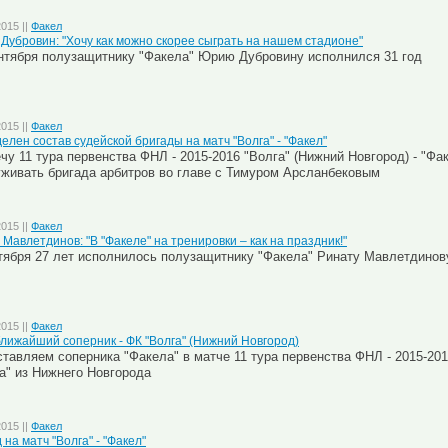
2015 ||
Факел
Дубровин: "Хочу как можно скорее сыграть на нашем стадионе"
нтября полузащитнику "Факела" Юрию Дубровину исполнился 31 год
2015 ||
Факел
елен состав судейской бригады на матч "Волга" - "Факел"
чу 11 тура первенства ФНЛ - 2015-2016 "Волга" (Нижний Новгород) - "Фа
живать бригада арбитров во главе с Тимуром Арсланбековым
2015 ||
Факел
 Мавлетдинов: "В "Факеле" на тренировки – как на праздник!"
тября 27 лет исполнилось полузащитнику "Факела" Ринату Мавлетдинов
2015 ||
Факел
лижайший соперник - ФК "Волга" (Нижний Новгород)
тавляем соперника "Факела" в матче 11 тура первенства ФНЛ - 2015-20
а" из Нижнего Новгорода
2015 ||
Факел
 на матч "Волга" - "Факел"