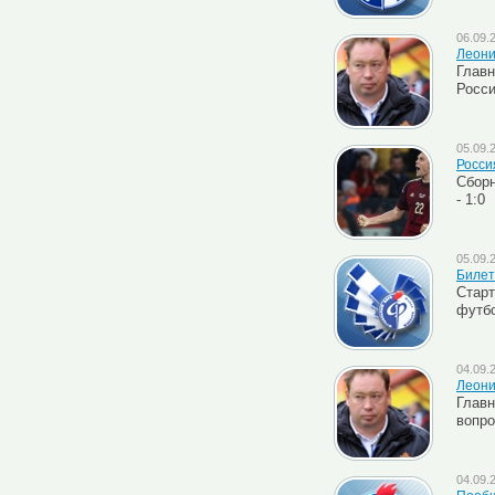
06.09.
Леони
Главн
Росси
05.09.
Росси
Сборн
- 1:0
05.09.
Билет
Старт
футбо
04.09.
Леони
Главн
вопро
04.09.