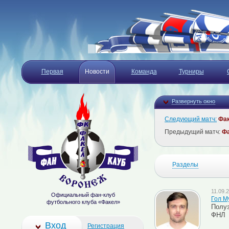
Первая
Новости
Команда
Турниры
Развернуть окно
Следующий матч:
Фа
Предыдущий матч:
Ф
Разделы
11.09.2
Официальный фан-клуб
Гол М
футбольного клуба «Факел»
Полуз
ФНЛ
Вход
Регистрация