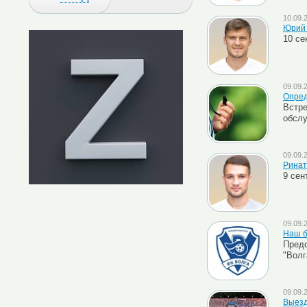
10.09.
Юрий 
10 се
09.09.
Опред
Встре
обслу
09.09.
Ринат
9 сен
09.09.
Наш б
Предс
"Волг
09.09.
Выезд