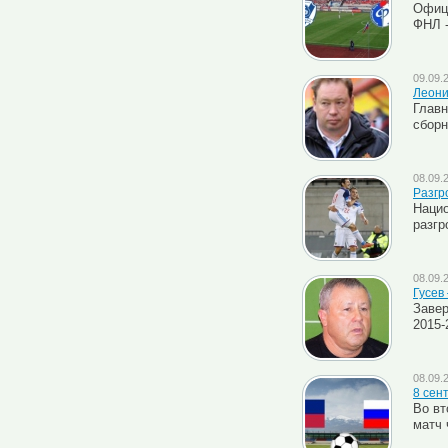
Офици
ФНЛ -
09.09.
Леони
Главн
сборн
08.09.
Разгр
Нацио
разгр
08.09.
Гусев
Завер
2015-
08.09.
8 cен
Во вт
матч 