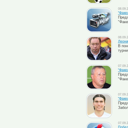
08.09.
"Факел
Пред
"Факе
08.09.
Леони
В пон
турни
07.09.
"Факе
Предл
"Факе
07.09.
"Факе
Пред
Забол
07.09.
Побед