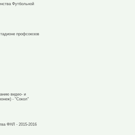
енства Футбольной
 стадионе профсоюзов
анию видео- и
онеж) - "Сокол"
тва ФНЛ - 2015-2016