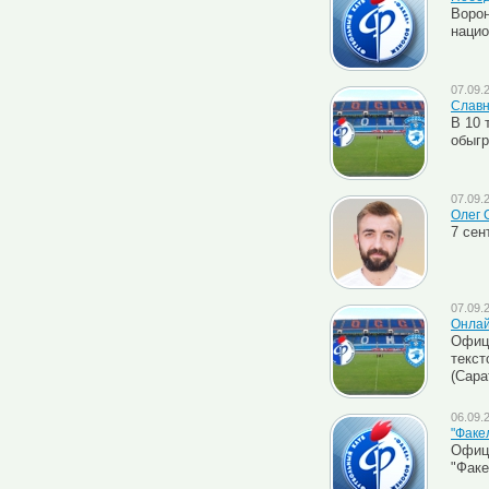
Ворон
нацио
07.09.
Славн
В 10 
обыгр
07.09.
Олег 
7 сен
07.09.
Онлай
Офици
текст
(Сара
06.09.
"Факел
Офици
"Факе