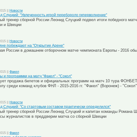
2015 ||
Новости
д Слуцкий: "Увлеченность игрой перебороло гиперволнение"
ый тренер сборной России Леонид Слуцкий подвел итоги победного мат
и и Швеции
2015 ||
Новости
яне побеждают на "Открытие Арене"
ая России в домашнем отборочном матче чемпионата Европы - 2016 об
2015 ||
Факел
ы и программки на матч "Факел" - "Сокол"
ует продажа билетов и официальных программ на матч 10 тура ФОНБЕТ
лу среди команд клубов ФНЛ - 2015-2016 гг. "Факел" (Воронеж) - "Сокол"
2015 ||
Новости
д Слуцкий: "Со стартовым составом практически определился"
ый тренер сборной России Леонид Слуцкий и капитан команды Романа Ш
сы журналистов в преддверии матча со сборной Швеции
2015 ||
Факел