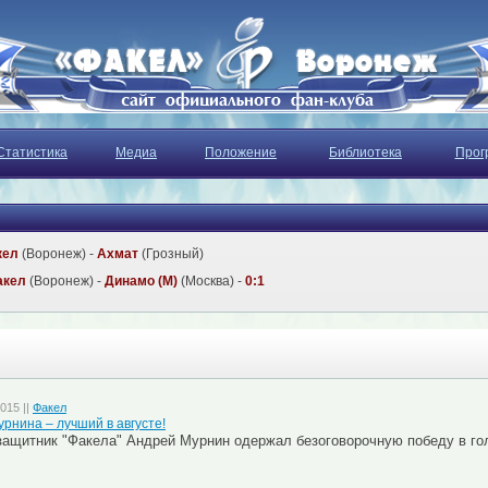
Статистика
Медиа
Положение
Библиотека
Прог
кел
(Воронеж) -
Ахмат
(Грозный)
акел
(Воронеж) -
Динамо (М)
(Москва) -
0:1
015 ||
Факел
урнина – лучший в августе!
ащитник "Факела" Андрей Мурнин одержал безоговорочную победу в го