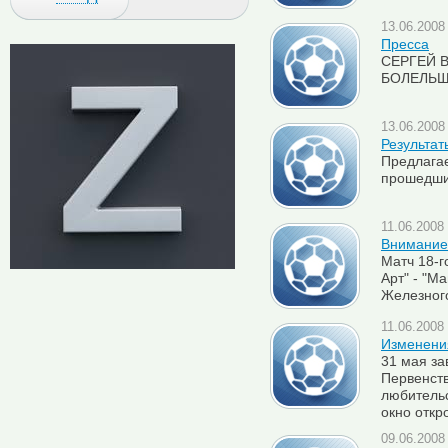
13.06.2008 
Пресса
СЕРГЕЙ 
БОЛЕЛЬЩ
13.06.2008 
Результаты
Предлага
прошедши
11.06.2008 
Внимание!
Матч 18-г
Арт" - "Ма
Железного
11.06.2008 
Изменения
31 мая з
Первенст
любитель
окно откр
09.06.2008 