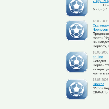
7 тур. Ре
17 мая Ф
МиК - 0:
18.05.2008 
Скачиваем
Чернозем
Предлага
газеты "Ф
Вы найде
Первого,
18.05.2008 
on-line
Сегодня 1
Первенст
интересу
матчи ме
18.05.2008 
Пресса
"Игрок Че
СКАЧАТЬ