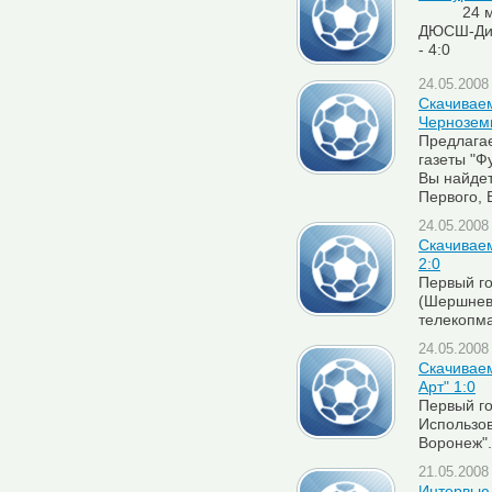
24 мая Ф
ДЮСШ-Дин
- 4:0
24.05.2008 
Скачиваем
Чернозем
Предлага
газеты "Ф
Вы найде
Первого,
24.05.2008 
Скачиваем
2:0
Первый го
(Шершнев)
телекопма
24.05.2008 
Скачиваем
Арт" 1:0
Первый го
Использо
Воронеж".
21.05.2008 
Интервью