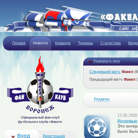
Первая
Новости
Команда
Турниры
Статистика
Меди
Развернуть окно
Следующий матч:
Факел
(В
Предыдущий матч:
Факел
(
Разделы
13.06.2008 
Официальный фан-клуб
Интервью
футбольного клуба «Факел»
Это инте
было быть
Вход
Регистрация