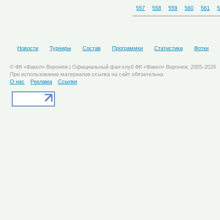
557
558
559
560
561
Новости
Турниры
Состав
Программки
Статистика
Фотки
© ФК «Факел» Воронеж | Официальный фан-клуб ФК «Факел» Воронеж, 2005-2026
При использовании материалов ссылка на сайт обязательна.
О нас
Реклама
Ссылки