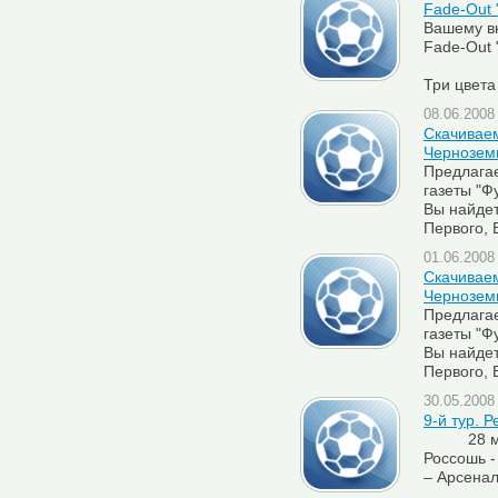
Fade-Out 
Вашему в
Fade-Out 
Три цвета
08.06.2008 
Скачиваем
Чернозем
Предлага
газеты "Ф
Вы найде
Первого,
01.06.2008 
Скачиваем
Чернозем
Предлага
газеты "Ф
Вы найде
Первого,
30.05.2008 
9-й тур. Р
28 мая Ф
Россошь 
– Арсена