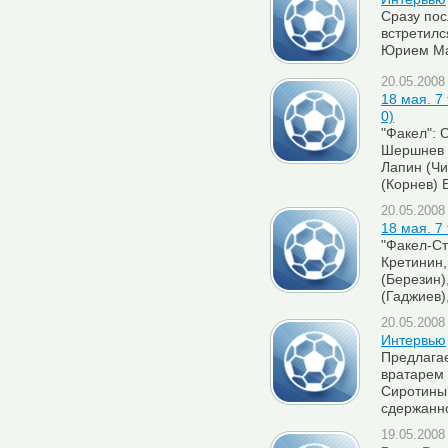
Сразу пос
встретилс
Юрием М
20.05.2008 
18 мая. 7 
0)
"Факел": 
Шершнев (
Лапин (Чи
(Корнев) 
20.05.2008 
18 мая. 7 
"Факел-Ст
Кретинин,
(Березин)
(Гаджиев)
20.05.2008 
Интервью
Предлага
вратарем 
Сиротиным
сдержанн
19.05.2008 