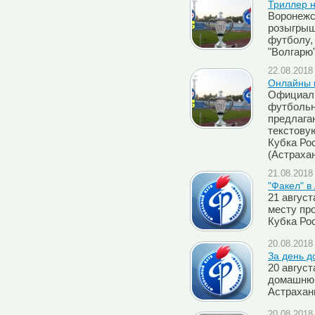
Триллер н
Воронежс
розыгрыш
футболу,
"Волгарю"
22.08.2018 
Онлайны м
Официаль
футбольн
предлага
текстову
Кубка Рос
(Астрахан
21.08.2018 
"Факел" в
21 авгус
месту пр
Кубка Ро
20.08.2018 
За день д
20 авгус
домашнюю
Астрахан
20.08.2018 