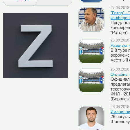
27.08.2018 
"Ротор" -
конферен
Предлага
конферен
"Ротора",
26.08.2018 
Развязка 
В 8 туре 
воронежс
местный 
26.08.2018 
Онлайны м
Официаль
предлага
текстову
ФНЛ - 201
(Воронеж
26.08.2018 
Именинник
26 авгус
Шогенову