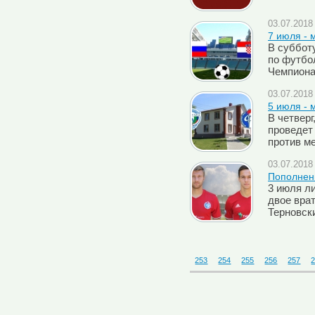
03.07.2018 
7 июля - 
В суббот
по футбо
Чемпиона
03.07.2018 
5 июля - 
В четверг
проведет
против м
03.07.2018 
Пополнен
3 июля л
двое вра
Терновск
253
254
255
256
257