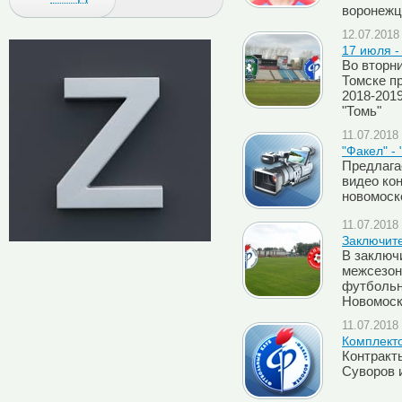
воронежц
12.07.2018 
17 июля -
Во вторни
Томске п
2018-201
"Томь"
11.07.2018 
"Факел" -
Предлага
видео ко
новомоск
11.07.2018 
Заключит
В заключ
межсезон
футбольн
Новомоско
11.07.2018 
Комплект
Контракт
Суворов 