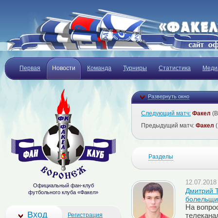
Первая
Новости
Команда
Турниры
Статистика
Меди
Развернуть окно
Следующий матч:
Факел
(В
Предыдущий матч:
Факел
(
Разделы
12.07.2018 
Официальный фан-клуб
Дмитрий Т
футбольного клуба «Факел»
болельщи
На вопро
Вход
Регистрация
телекана