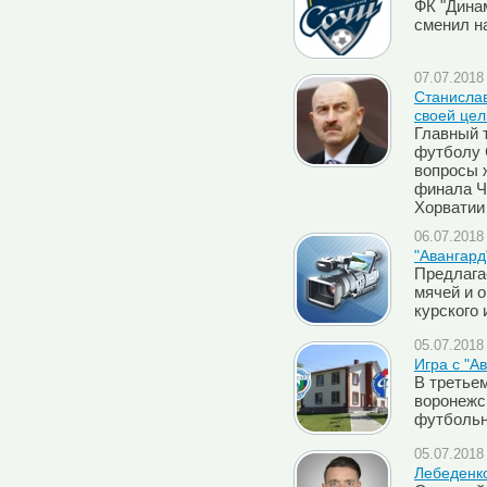
ФК "Дина
сменил н
07.07.2018 
Cтанислав
своей цел
Главный 
футболу 
вопросы 
финала Ч
Хорватии
06.07.2018 
"Авангард
Предлага
мячей и 
курского 
05.07.2018 
Игра с "А
В третье
воронежс
футбольно
05.07.2018 
Лебеденко