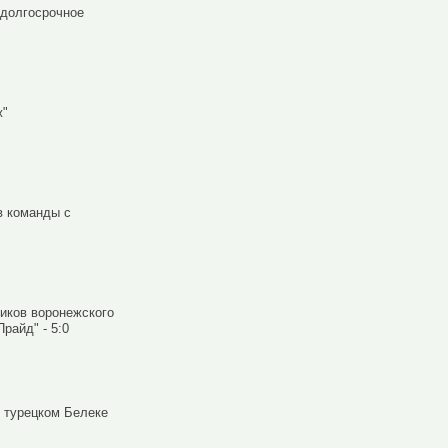
 долгосрочное
ж"
в команды с
иков воронежского
райд" - 5:0
в турецком Белеке