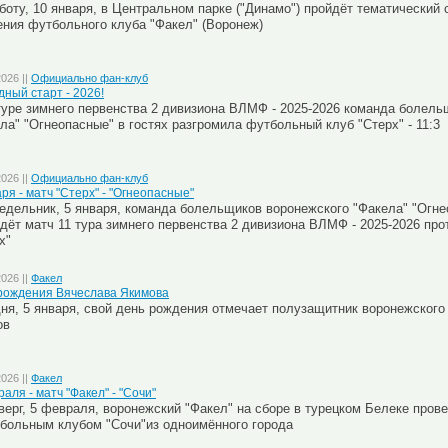
боту, 10 января, в Центральном парке ("Динамо") пройдёт тематический 
ния футбольного клуба "Факел" (Воронеж)
2026 ||
Официально фан-клуб
дный старт - 2026!
туре зимнего первенства 2 дивизиона ВЛМФ - 2025-2026 команда болель
ла" "Огнеопасные" в гостях разгромила футбольный клуб "Стерх" - 11:3
2026 ||
Официально фан-клуб
аря - матч "Стерх" - "Огнеопасные"
едельник, 5 января, команда болельщиков воронежского "Факела" "Огне
дёт матч 11 тура зимнего первенства 2 дивизиона ВЛМФ - 2025-2026 пр
х"
2026 ||
Факел
рождения Вячеслава Якимова
ня, 5 января, свой день рождения отмечает полузащитник воронежского
ов
2026 ||
Факел
аля - матч "Факел" - "Сочи"
верг, 5 февраля, воронежский "Факел" на сборе в турецком Белеке пров
больным клубом "Сочи"из одноимённого города