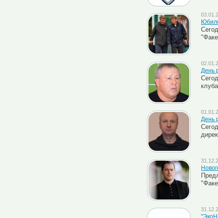
03.01.
Юбиле
Сегод
"Факе
02.01.
День 
Сегод
клуба
01.01.
День 
Сегод
дирек
31.12.
Новог
Предл
"Факе
31.12.
"ЭкоНи