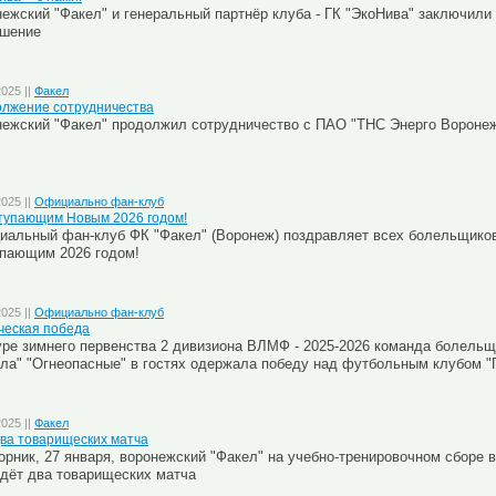
ежский "Факел" и генеральный партнёр клуба - ГК "ЭкоНива" заключили
ашение
2025 ||
Факел
лжение сотрудничества
ежский "Факел" продолжил сотрудничество с ПАО "ТНС Энерго Вороне
2025 ||
Официально фан-клуб
тупающим Новым 2026 годом!
альный фан-клуб ФК "Факел" (Воронеж) поздравляет всех болельщико
пающим 2026 годом!
2025 ||
Официально фан-клуб
ческая победа
уре зимнего первенства 2 дивизиона ВЛМФ - 2025-2026 команда болельщ
ла" "Огнеопасные" в гостях одержала победу над футбольным клубом "П
2025 ||
Факел
ва товарищеских матча
орник, 27 января, воронежский "Факел" на учебно-тренировочном сборе 
дёт два товарищеских матча