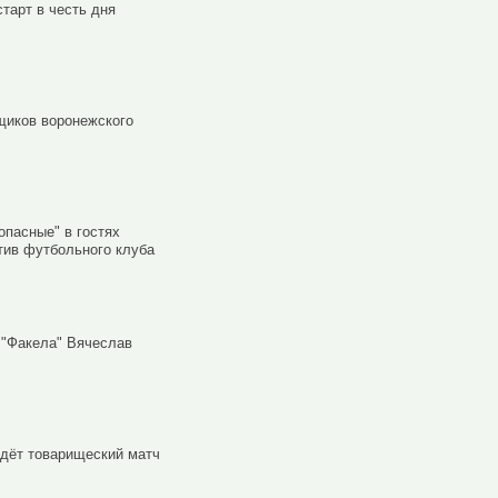
старт в честь дня
щиков воронежского
опасные" в гостях
отив футбольного клуба
 "Факела" Вячеслав
едёт товарищеский матч