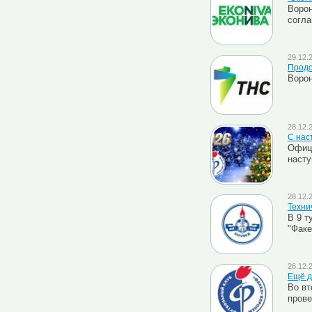
Ворон
согл
29.12.
Продо
Ворон
28.12.
С нас
Офици
насту
28.12.
Техни
В 9 т
"Факе
26.12.
Ещё д
Во вт
прове