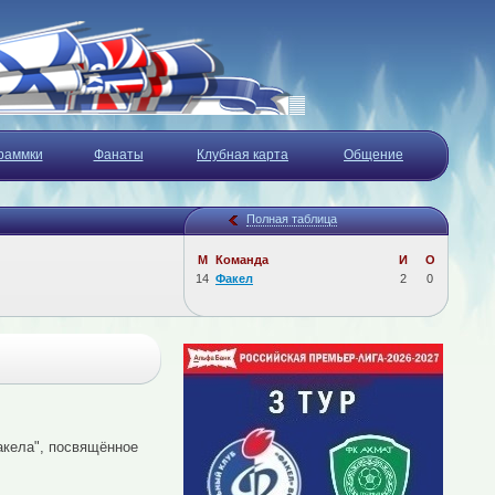
раммки
Фанаты
Клубная карта
Общение
Полная таблица
М
Команда
И
О
14
Факел
2
0
акела", посвящённое