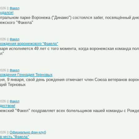
2026 ||
Факел
 удался!
тральном парке Воронежа ("Динамо") состоялся забег, посвящённый дн
ежского "Факела"
2026 ||
Факел
рождения воронежского "Факела"
варя исполняется 49 лет с того момента, когда воронежская команда по
л"
2026 ||
Факел
рождения Геннадия Терновых
ня, 9 января, свой день рождения отмечает член Союза ветеранов воро
дий Терновых
2026 ||
Факел
деством!
ежский "Факел" поздравляет всех болельщиков нашей команды с Рожде
2026 ||
Официально фан-клуб
в честь "Факела"