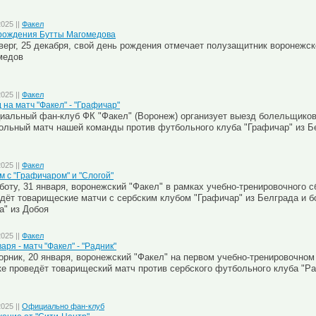
2025 ||
Факел
рождения Бутты Магомедова
верг, 25 декабря, свой день рождения отмечает полузащитник воронежск
медов
2025 ||
Факел
 на матч "Факел" - "Графичар"
альный фан-клуб ФК "Факел" (Воронеж) организует выезд болельщиков 
ольный матч нашей команды против футбольного клуба "Графичар" из Б
2025 ||
Факел
м с "Графичаром" и "Слогой"
боту, 31 января, воронежский "Факел" в рамках учебно-тренировочного 
дёт товарищеские матчи с сербским клубом "Графичар" из Белграда и 
а" из Добоя
2025 ||
Факел
аря - матч "Факел" - "Радник"
орник, 20 января, воронежский "Факел" на первом учебно-тренировочном
е проведёт товарищеский матч против сербского футбольного клуба "Р
2025 ||
Официально фан-клуб