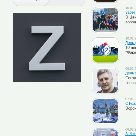
10.01.
Забег
В Цен
ворон
10.01.
День 
10 ян
"Факе
09.01.
День 
Сегод
Генна
07.01.
C Рож
Ворон
06.01.
Забег 