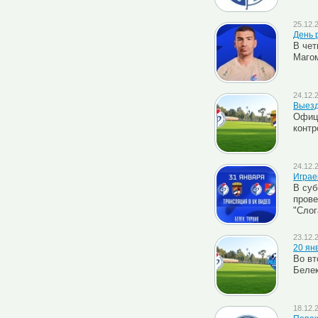
25.12.
День 
В чет
Маго
24.12.
Выезд
Офици
контр
24.12.
Играе
В суб
прове
"Слог
23.12.
20 янв
Во вт
Белек
18.12.