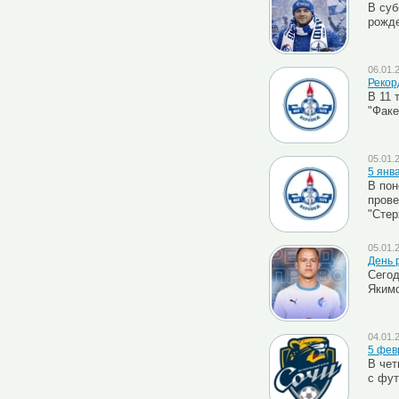
В суб
рожде
06.01.
Рекор
В 11 
"Факе
05.01.
5 янв
В пон
прове
"Стер
05.01.
День 
Сегод
Яким
04.01.
5 февр
В чет
с фут