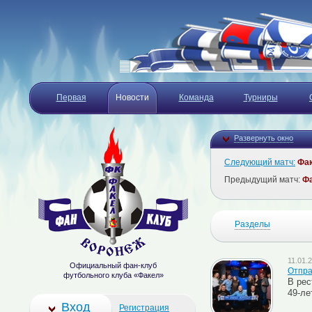
Первая
Новости
Команда
Турниры
Развернуть окно
Следующий матч:
Фа
Предыдущий матч:
Ф
Разделы
11.01.2
Официальный фан-клуб
Отпра
футбольного клуба «Факел»
В рес
49-ле
Вход
Регистрация