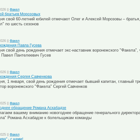
2026 ||
Факел
й братьев Морозовых
ня свой 60-летний юбилей отмечают Олег и Алексей Морозовы – братья,
л" по шесть сезонов
2026 ||
Факел
рождения Павла Гусева
ня свой день рождения отмечает экс-наставник воронежского "Факела",
 Павел Пантелеевич Гусев
2026 ||
Факел
рождения Сергея Савченкова
ня, 1 января, свой день рождения отмечает
бывший капитан, главный тр
тор воронежского "Факела" Сергей Савченков
2025 ||
Факел
однее обращение Романа Асхабадзе
агаем вашему вниманию новогоднее обращение генерального директора
ла" Романа Асхабадзе к болельщикам команды
2025 ||
Факел
ва" - с нами!