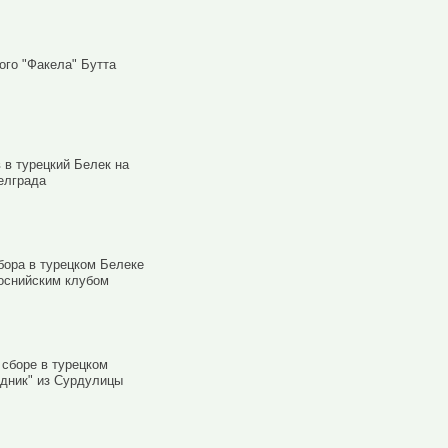
ого "Факела" Бутта
в турецкий Белек на
елграда
сбора в турецком Белеке
боснийским клубом
 сборе в турецком
адник" из Сурдулицы