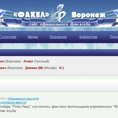
Статистика
Медиа
Положение
Библиотека
Прог
кел
(Воронеж) -
Ахмат
(Грозный)
акел
(Воронеж) -
Динамо (М)
(Москва) -
0:1
026 ||
Официально фан-клуб
здновали вместе!
тобаре "Pinta Haus" cостоялось фан-пати болельщиков воронежского "Ф
тию клуба