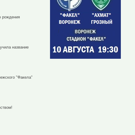
ю рождения
лучила название
нежского "Факела"
ством!