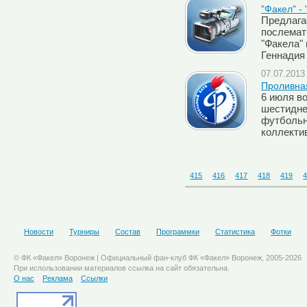
"Факел" -
Предлага
послемат
"Факела"
Геннадия
07.07.2013 
Проливна
6 июля в
шестидне
футбольн
коллекти
415
416
417
418
419
Новости
Турниры
Состав
Программки
Статистика
Фотки
© ФК «Факел» Воронеж | Официальный фан-клуб ФК «Факел» Воронеж, 2005-2026
При использовании материалов ссылка на сайт обязательна.
О нас
Реклама
Ссылки