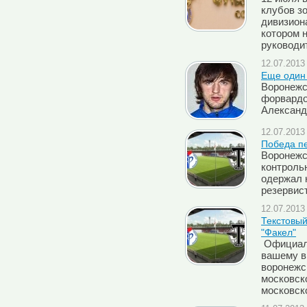
клубов з
дивизион
котором 
руководи
12.07.2013 
Еще один
Воронежс
форвардо
Александ
12.07.2013 
Победа п
Воронежс
контроль
одержал 
резервист
12.07.2013 
Текстовый
"Факел"
Официаль
вашему в
воронежс
московско
московск