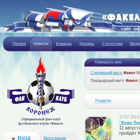
Первая
Новости
Команда
Турниры
Статистика
Меди
Развернуть окно
Следующий матч:
Факел
(В
Предыдущий матч:
Факел
(
Разделы
17.07.2013 
Официальный фан-клуб
"Живи Ярк
футбольного клуба «Факел»
11 август
пройдёт 
Вход
Регистрация