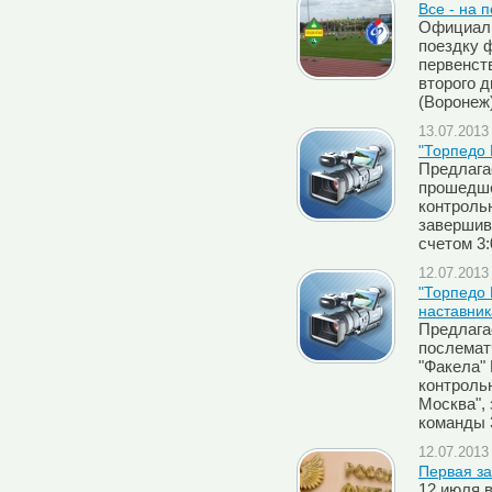
Все - на 
Официаль
поездку 
первенств
второго 
(Воронеж
13.07.2013 
"Торпедо 
Предлага
прошедше
контрольн
завершив
счетом 3:
12.07.2013 
"Торпедо 
наставник
Предлага
послемат
"Факела"
контроль
Москва",
команды 
12.07.2013 
Первая за
12 июля 