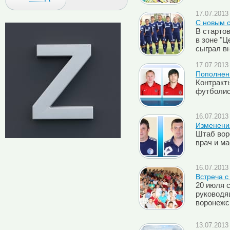
17.07.2013 
C новым с
В старто
в зоне "Ц
сыграл вн
17.07.2013 
Пополнени
Контракт
футболис
16.07.2013 
Изменени
Штаб вор
врач и м
16.07.2013 
Встреча 
20 июля 
руководя
воронежс
13.07.2013 