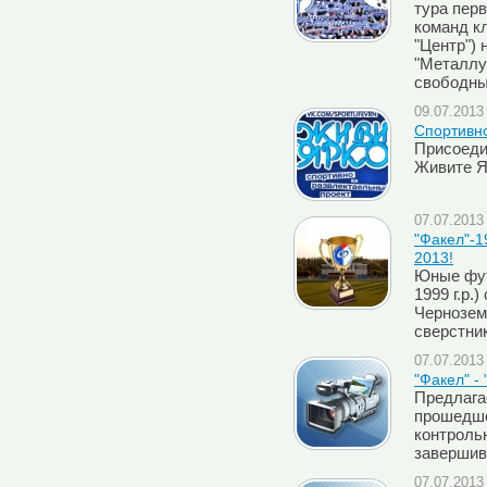
тура пер
команд к
"Центр") 
"Металлу
свободн
09.07.2013 
Спортивно
Присоеди
Живите Я
07.07.2013 
"Факел"-1
2013!
Юные фут
1999 г.р.
Чернозем
сверстник
07.07.2013 
"Факел" -
Предлага
прошедше
контрольн
завершив
07.07.2013 