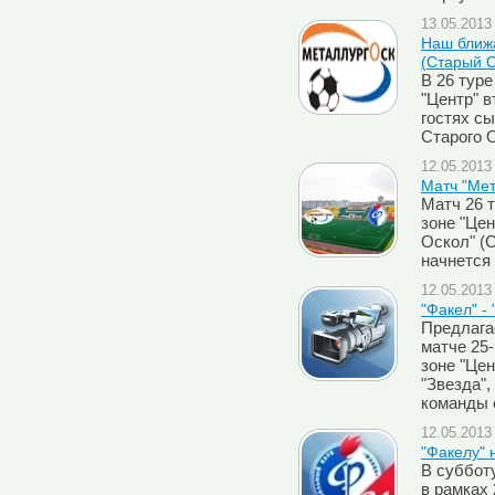
13.05.2013 
Наш ближа
(Старый О
В 26 туре
"Центр" в
гостях сы
Старого 
12.05.2013 
Матч "Мет
Матч 26 
зоне "Цен
Оскол" (С
начнется 
12.05.2013 
"Факел" - 
Предлага
матче 25-
зоне "Цен
"Звезда"
команды 
12.05.2013 
"Факелу" 
В суббот
в рамках 