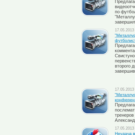
Предлага
видеоотче
по футбол
"Металлу
завершил
17.05.2013 
"Металлур
футболис
Предлага
коммента
Свистунов
первенств
второго д
завершив
17.05.2013 
"Металлур
конферен
Предлага
послемат
тренеров 
Александ
17.05.2013 
Неудача 