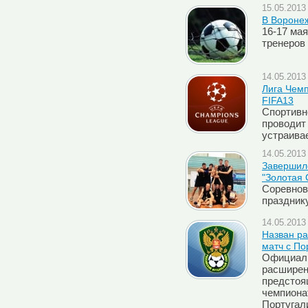
15.05.2013 
В Вороне
16-17 ма
тренеров
14.05.2013 
Лига Чемп
FIFA13
Спортивн
проводит 
устраива
14.05.2013 
Завершилс
"Золотая 
Соревнов
праздник
14.05.2013 
Назван ра
матч с По
Официаль
расширен
предстоя
чемпиона
Португал