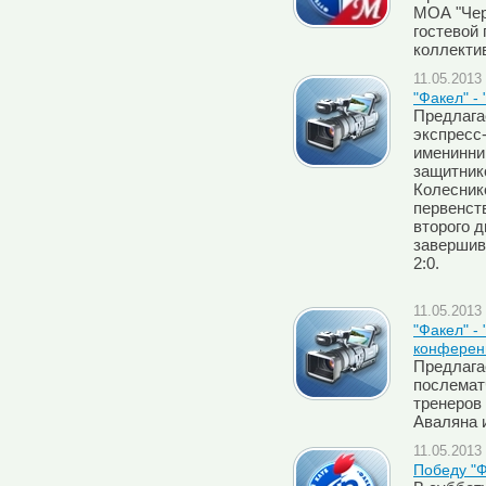
МОА "Чер
гостевой
коллекти
11.05.2013 
"Факел" -
Предлага
экспресс
именинни
защитник
Колесник
первенств
второго д
завершив
2:0.
11.05.2013 
"Факел" -
конферен
Предлага
послемат
тренеров 
Аваляна 
11.05.2013 
Победу "Ф