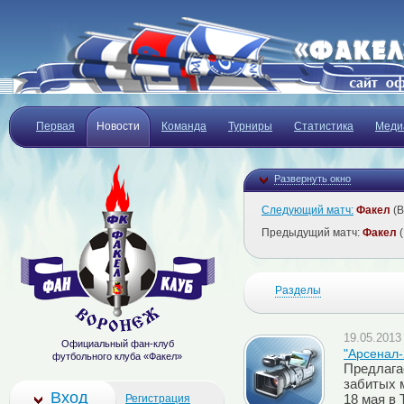
Первая
Новости
Команда
Турниры
Статистика
Меди
Развернуть окно
Следующий матч:
Факел
(В
Предыдущий матч:
Факел
(
Разделы
19.05.2013 
Официальный фан-клуб
"Арсенал-
футбольного клуба «Факел»
Предлага
забитых 
Вход
Регистрация
18 мая в 