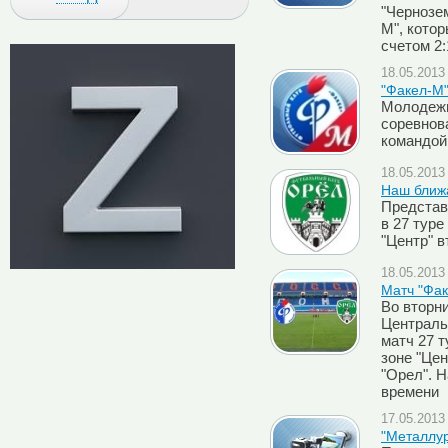
"Чернозем
М", кото
счетом 2:
18.05.2013 
"Факел-М"
Молодежн
соревнов
командой
18.05.2013 
Наш ближ
Представ
в 27 туре
"Центр" в
18.05.2013 
Матч "Фак
Во вторни
Централь
матч 27 
зоне "Цен
"Орел". Н
времени
17.05.2013 
"Металлур