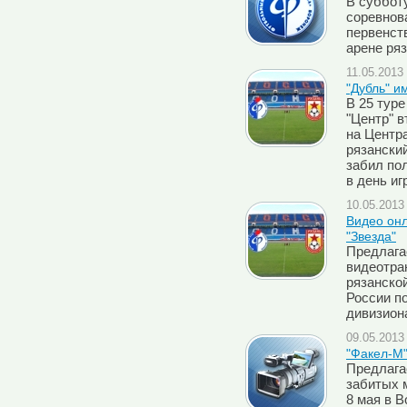
В субботу
соревнов
первенст
арене ря
11.05.2013 
"Дубль" и
В 25 туре
"Центр" в
на Центр
рязанский
забил по
в день иг
10.05.2013 
Видео он
"Звезда"
Предлага
видеотра
рязанской
России по
дивизион
09.05.2013 
"Факел-М"
Предлага
забитых 
8 мая в 