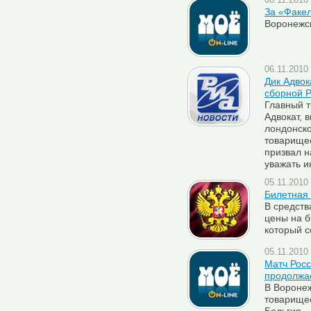
06.11.2010 
За «Факел
Воронежск
06.11.2010 
Дик Адвок
сборной Р
Главный т
Адвокат, 
лондонско
товарищес
призвал н
уважать 
05.11.2010 
Билетная 
В средст
цены на б
который с
05.11.2010 
Матч Росс
продолжа
В Воронеж
товарище