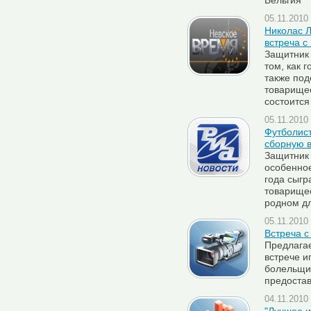
Бельгия
05.11.2010 
Николас Л
встреча с
Защитник 
том, как 
также по
товарищес
состоится
05.11.2010 
Футболист
сборную 
Защитник
особенное
года сыгр
товарищес
родном д
05.11.2010 
Встреча 
Предлага
встрече и
болельщи
предоста
04.11.2010 