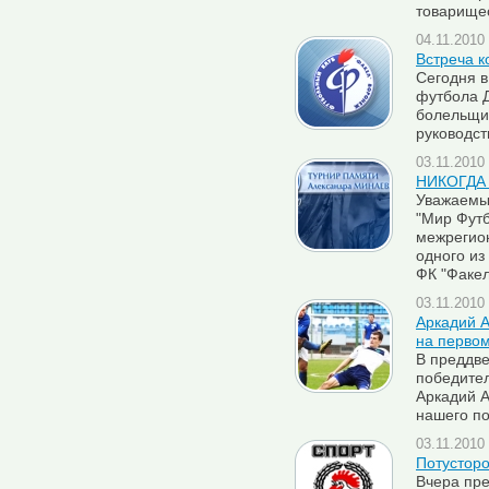
товарищес
04.11.2010 
Встреча 
Сегодня в
футбола Д
болельщи
руководс
03.11.2010 
НИКОГДА 
Уважаемы
"Мир Футб
межрегио
одного из
ФК "Факел
03.11.2010 
Аркадий 
на перво
В преддве
победител
Аркадий А
нашего п
03.11.2010 
Потусторо
Вчера пре