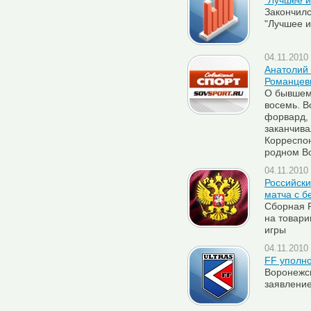
"Лучшее и
Закончилс
"Лучшее 
04.11.2010 
Анатолий 
Романце
О бывшем
восемь. В
форвард, 
заканчива
Корреспо
родном В
04.11.2010 
Российски
матча с б
Сборная Р
на товари
игры
04.11.2010 
FF уполно
Воронежс
заявление