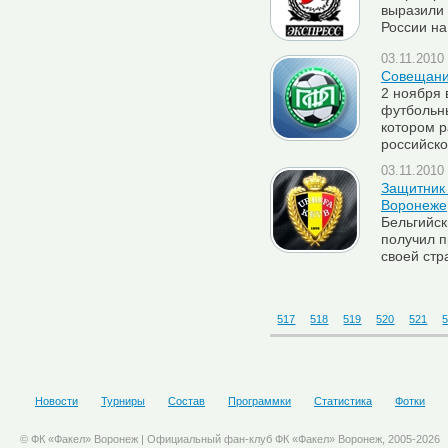
выразили 
России на
03.11.2010 
Совещани
2 ноября 
футбольны
котором 
российско
03.11.2010 
Защитник 
Воронеже
Бельгийск
получил 
своей стр
517
518
519
520
521
Новости
Турниры
Состав
Программки
Статистика
Фотки
© ФК «Факел» Воронеж | Официальный фан-клуб ФК «Факел» Воронеж, 2005-2026