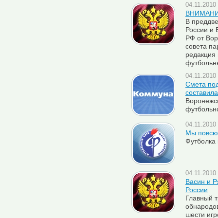
04.11.2010 
ВНИМАНИ
В преддве
России и 
РФ от Вор
совета па
редакция 
футбольн
04.11.2010 
Смета под
составила
Воронежск
футбольн
04.11.2010 
Мы повсю
Футболка 
04.11.2010 
Васин и Р
России
Главный т
обнародо
шести игр