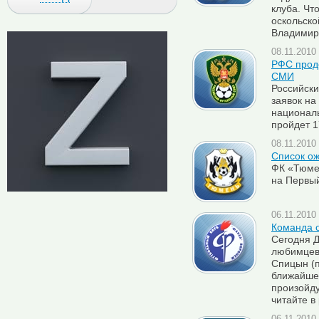
клуба. Чт
оскольско
Владимир
08.11.2010 
РФС прод
СМИ
Российск
заявок на
националь
пройдет 1
08.11.2010 
Список о
ФК «Тюме
на Первы
06.11.2010 
Команда 
Сегодня Д
любимцев
Спицын (п
ближайшее
произойду
читайте в