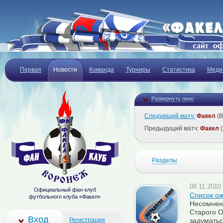
Первая
Новости
Команда
Турниры
Статистика
Меди
Развернуть окно
Следующий матч:
Факел
(В
Предыдущий матч:
Факел
(
Разделы
08.11.2010 
Официальный фан-клуб
Список о
футбольного клуба «Факел»
Несомнен
Старого О
Вход
Регистрация
задуматьс