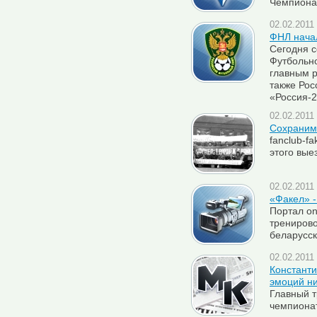
Чемпиона
02.02.2011 
ФНЛ нача
Сегодня с
Футбольн
главным р
также Ро
«Россия-
02.02.2011 
Сохраним
fanclub-fa
этого вые
02.02.2011 
«Факел» -
Портал on
тренирово
беларусс
02.02.2011 
Константи
эмоций ни
Главный т
чемпиона