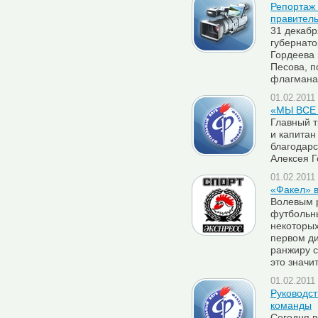
Репортаж
правитель
31 декабр
губернато
Гордеева 
Песова, 
флагмана 
01.02.2011 
«МЫ ВСЕ
Главный 
и капита
благодарс
Алексея Г
01.02.2011 
«Факел» в
Волевым 
футбольны
некоторых
первом ди
ранжиру с
это значи
01.02.2011 
Руководст
команды
Сегодня в