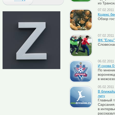
из Транс
07.02.2011 
Кодекс бе
Обзор гос
07.02.2011 
ФК "Елец"
Словесная
06.02.2011 
И снова 0
По мнению
воронежц
в межсез
05.02.2011 
В ближай
лигу
Главный т
Сарсания,
в интервь
рассказал