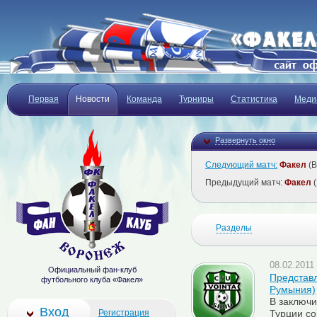
Первая
Новости
Команда
Турниры
Статистика
Меди
Развернуть окно
Следующий матч:
Факел
(В
Предыдущий матч:
Факел
(
Разделы
08.02.2011 
Официальный фан-клуб
Представл
футбольного клуба «Факел»
Румыния)
В заключи
Вход
Регистрация
Турции со