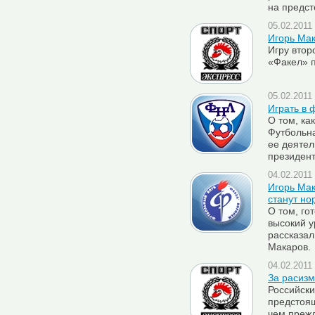
на предст
05.02.2011 
Игорь Мак
Игру втор
«Факел» 
05.02.2011 
Играть в 
О том, ка
Футбольна
ее деятел
президен
04.02.2011 
Игорь Мак
станут но
О том, го
высокий 
рассказал
Макаров.
04.02.2011 
За расизм
Российски
предстоящ
чем прежд