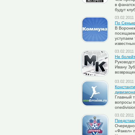
в фанатск
будут клу
03.02.2011 
По Сеньке
В Воронеж
посещаем
уступаем 
известных
03.02.2011 
Не болейт
Руководст
Ивану Зуб
возвращен
03.02.2011 
Константи
дивизион
Главный т
вопросы 
onedivisio
03.02.2011 
Представл
Очередной
«Факел» 