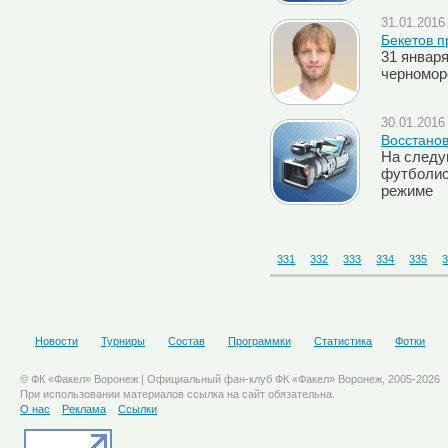
31.01.2016 
Бекетов п
31 январ
черномор
30.01.2016 
Восстано
На следу
футболис
режиме
331
332
333
334
335
Новости
Турниры
Состав
Программки
Статистика
Фотки
© ФК «Факел» Воронеж | Официальный фан-клуб ФК «Факел» Воронеж, 2005-2026
При использовании материалов ссылка на сайт обязательна.
О нас
Реклама
Ссылки