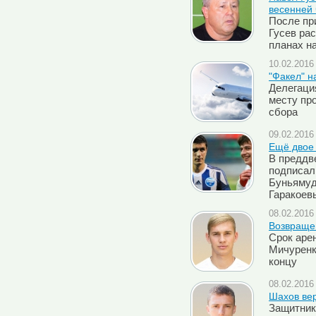
весенней 
После пр
Гусев рас
планах н
10.02.2016 
"Факел" н
Делегаци
месту пр
сбора
09.02.2016 
Ещё двое 
В преддв
подписал
Буньямуд
Гаракоев
08.02.2016 
Возвраще
Срок аре
Мичуренк
концу
08.02.2016 
Шахов вер
Защитни