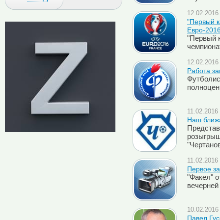
12.02.2016 
"Первый к
Евро-201
"Первый к
чемпиона
12.02.2016 
Работа за
Футболис
полноцен
11.02.2016 
Наш ближа
Представ
розыгрыш
"Чертано
11.02.2016 
Первое за
"Факел" 
вечерней
10.02.2016 
Павел Гус