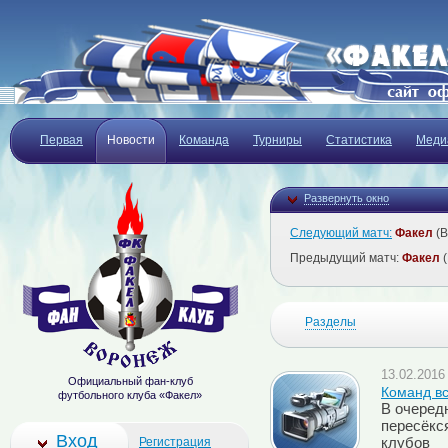
Первая
Новости
Команда
Турниры
Статистика
Меди
Развернуть окно
Следующий матч:
Факел
(В
Предыдущий матч:
Факел
(
Разделы
13.02.2016 
Официальный фан-клуб
Команд в
футбольного клуба «Факел»
В очеред
пересёкс
Вход
Регистрация
клубов