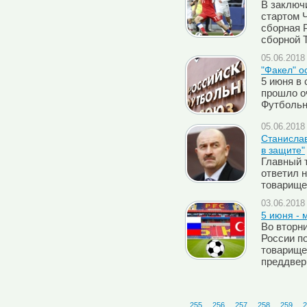
В заключ
стартом 
сборная 
сборной Т
05.06.2018 
"Факел" о
5 июня в
прошло о
Футбольн
05.06.2018 
Cтанисла
в защите"
Главный 
ответил 
товарище
03.06.2018 
5 июня - 
Во вторн
России п
товарище
преддвер
255
256
257
258
259