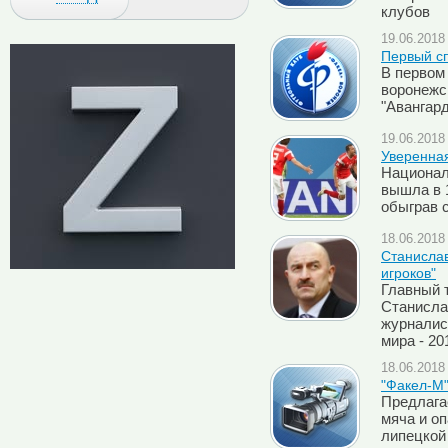
клубов
19.06.2018 
Первый с
В первом
воронежс
"Авангард
19.06.2018 
Уверенна
Национал
вышла в 
обыграв с
18.06.2018 
Cтанислав
игроков"
Главный 
Станисла
журналис
мира - 20
18.06.2018 
"Факел-М"
Предлага
мяча и о
липецкой