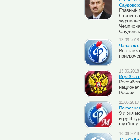
Саудовск
Главный 
Станисла
журналис
Чемпиона
Саудовск
13.06.2018 
Человек с
Выставка
приуроче
13.06.2018 
Играй за н
Российск
национал
России
11.06.2018 
Покрасне
9 июня м
игру 8 т
футболу
10.06.2018 
14 июня -