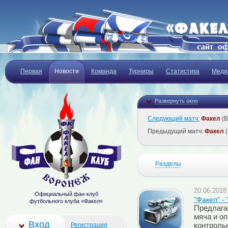
Первая
Новости
Команда
Турниры
Статистика
Меди
Развернуть окно
Следующий матч:
Факел
(В
Предыдущий матч:
Факел
(
Разделы
20.06.2018 
Официальный фан-клуб
"Факел" -
футбольного клуба «Факел»
Предлага
мяча и о
Вход
Регистрация
контрольн