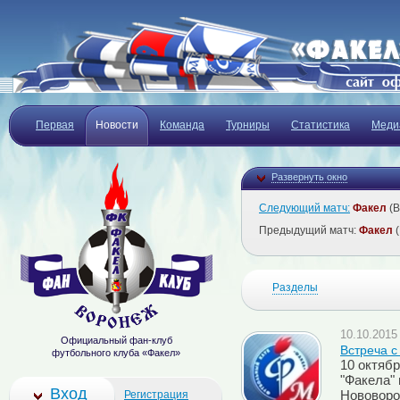
Первая
Новости
Команда
Турниры
Статистика
Меди
Развернуть окно
Следующий матч:
Факел
(В
Предыдущий матч:
Факел
(
Разделы
10.10.2015 
Официальный фан-клуб
Встреча с
футбольного клуба «Факел»
10 октяб
"Факела" 
Вход
Регистрация
Нововор