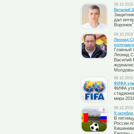
09.10.2015 
Виталий Ш
Защитник
дал инте
Воронеж"
09.10.2015 
Леонид С
получаютс
Главный 
Леонид С
Василий 
журналис
Молдовы
08.10.2015 
ФИФА утв
ФИФА утв
стадионо
мира 2018
08.10.2015 
9 октября
В пятницу
России п
Кишиневе
Европы -