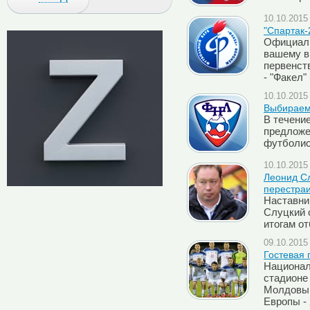
10.10.2015 
"Спартак-
Официаль
вашему в
первенств
- "Факел"
10.10.2015 
Выбираем
В течени
предложе
футболис
10.10.2015 
Леонид Сл
перестраи
Наставни
Слуцкий 
итогам о
09.10.2015 
Гостевая
Национал
стадионе
Молдовы 
Европы - 