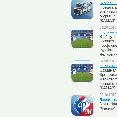
"Факел" -
Предлага
интервью
Мурнина 
"КАМАЗ"
04.10.2015 
Крупная 
В 14 туре
воронежс
профсоюз
футбольн
Челнов - 
04.10.2015 
Онлайны м
Официаль
Sportbox
и тексто
первенств
"КАМАЗ" 
03.10.2015 
Дерби с к
3 октябр
"Факела" 