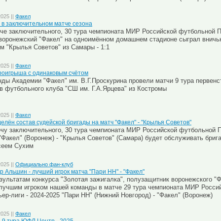
2025 ||
Факел
 в заключительном матче сезона
че заключительного, 30 тура чемпионата МИР Российской футбольной Пр
воронежский "Факел" на одноимённом домашнем стадионе сыграл внич
м "Крылья Советов" из Самары - 1:1
2025 ||
Факел
роигрыша с одинаковым счётом
ды Академии "Факел" им. В.Г.Проскурина провели матчи 9 тура первен
в футбольного клуба "СШ им. Г.А.Ярцева" из Костромы
2025 ||
Факел
елён состав судейской бригады на матч "Факел" - "Крылья Советов"
чу заключительного, 30 тура чемпионата МИР Российской футбольной П
"Факел" (Воронеж) - "Крылья Советов" (Самара) будет обслуживать брига
сеем Сухим
2025 ||
Официально фан-клуб
р Альшин - лучший игрок матча "Пари НН" - "Факел"
зультатам конкурса "Золотая зажигалка", полузащитник воронежского 
лучшим игроком нашей команды в матче 29 тура чемпионата МИР Росси
ер-лиги - 2024-2025 "Пари НН" (Нижний Новгород) - "Факел" (Воронеж)
2025 ||
Факел