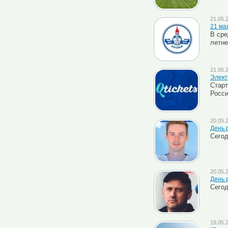
21.05.
21 ма
В сре
летне
21.05.
Элект
Старт
Росси
20.05.
День 
Сегод
20.05.
День 
Сегод
19.05.