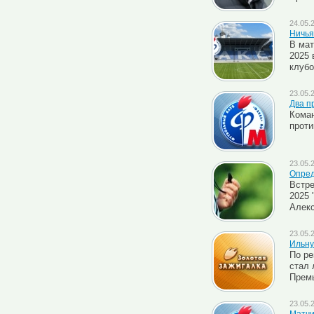
24.05.
Ничья
В мат
2025 
клубо
23.05.
Два п
Коман
проти
23.05.
Опред
Встре
2025 
Алек
23.05.
Ильну
По ре
стал 
Премь
23.05.