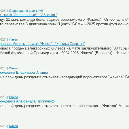
2025 ||
Официально фан-клуб
я - матч "Огнеопасные" - "Абсолют"
ду, 21 мая, команда болельщиков воронежского "Факела" "Огнеопасные"
го первенства 3 дивизиона зоны "Центр" ВЛМФ - 2025 против футбольно
2025 ||
Факел
ронные билеты на матч "Факел" - "Крылья Советов"
овала продажа электронных билетов на матч заключительного, 30 тура
йской футбольной Премьер-лиги - 2024-2025 "Факел" (Воронеж) - "Крыль
2025 ||
Факел
рождения Владимира Ильина
ня свой день рождения отмечает нападающий воронежского "Факела" 
2025 ||
Факел
рождения Александра Пилипенко
ня свой день рождения отмечает оператор воронежского "Факела" Алек
2025 ||
Факел