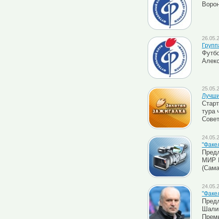
Ворон
26.05.
Групп
Футбо
Алек
25.05.
Лучши
Старт
тура 
Совет
24.05.
"Факе
Предл
МИР Р
(Сама
24.05.
"Факе
Предл
Шалим
Премь