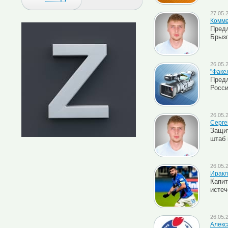
27.05.
Комме
Предл
Брызг
26.05.
"Факел
Предл
Росси
26.05.
Серге
Защит
штаб
26.05.
Иракл
Капит
истеч
26.05.
Алекс