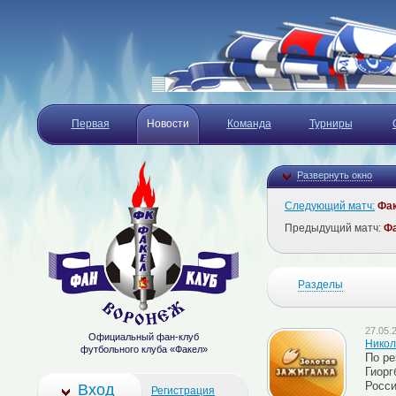
Первая
Новости
Команда
Турниры
Развернуть окно
Следующий матч:
Фа
Предыдущий матч:
Ф
Разделы
27.05.
Официальный фан-клуб
Никол
футбольного клуба «Факел»
По ре
Гиорг
Росси
Вход
Регистрация