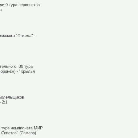
чи 9 тура первенства
мы
ежского "Факела" -
тельного, 30 тура
оронеж) - "Крылья
 болельщиков
 2:1
0 тура чемпионата МИР
 Советов" (Самара)