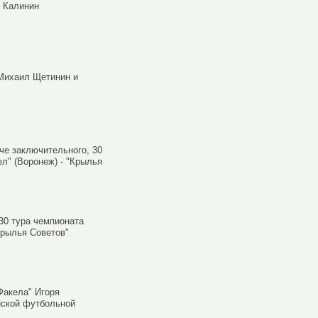
ь Калинин
Михаил Щетинин и
че заключительного, 30
л" (Воронеж) - "Крылья
30 тура чемпионата
Крылья Советов"
Факела" Игоря
йской футбольной