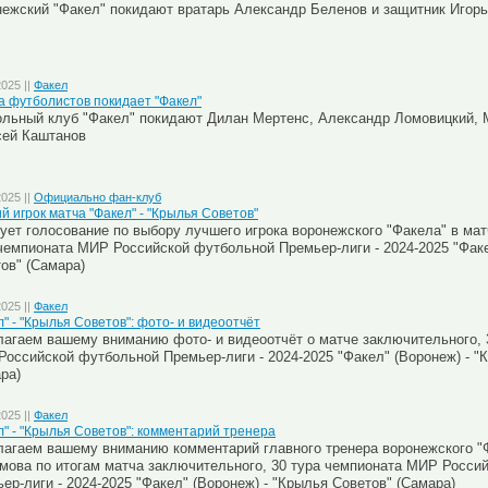
ежский "Факел" покидают вратарь Александр Беленов и защитник Игор
2025 ||
Факел
а футболистов покидает "Факел"
льный клуб "Факел" покидают Дилан Мертенс, Александр Ломовицкий, 
сей Каштанов
2025 ||
Официально фан-клуб
й игрок матча "Факел" - "Крылья Советов"
ует голосование по выбору лучшего игрока воронежского "Факела" в мат
чемпионата МИР Российской футбольной Премьер-лиги - 2024-2025 "Факе
ов" (Самара)
2025 ||
Факел
л" - "Крылья Советов": фото- и видеоотчёт
агаем вашему вниманию фото- и видеоотчёт о матче заключительного, 
оссийской футбольной Премьер-лиги - 2024-2025 "Факел" (Воронеж) - "
ра)
2025 ||
Факел
л" - "Крылья Советов": комментарий тренера
агаем вашему вниманию комментарий главного тренера воронежского "
ова по итогам матча заключительного, 30 тура чемпионата МИР Росси
ер-лиги - 2024-2025 "Факел" (Воронеж) - "Крылья Советов" (Самара)