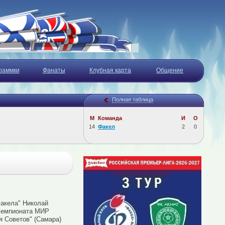
раммки
Фанаты
Клубная карта
Общение
Полная таблица
М
Команда
И
О
14
Факел
2
0
Факела" Николай
 чемпионата МИР
я Советов" (Самара)