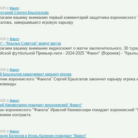
2025 ||
Факел
нтарий Сергея Брызгалова
агаем вашему вниманию первый комментарий защитника воронежского 
алова, завершившего игровую карьеру
2025 ||
Факел
" - "Крылья Советов": вокруг матча
агаем вашему вниманию видеосюжет о матче заключительного, 30 тур
йской футбольной Премьер-лиги - 2024-2025 "Факел" (Воронеж) - "Крыль
2025 ||
Факел
й Брызгалов заканчивает карьеру игрока
ник воронежского "Факела" Сергей Брызгалов закончил карьеру игрока и
 команды
2025 ||
Факел
ий Квеквескири покидает воронежский "Факел"
ан воронежского "Факела" Ираклий Квеквескири покидает воронежский "
ением контракта
2025 ||
Факел
андр Беленов и Игорь Калинин покидают "Факел"