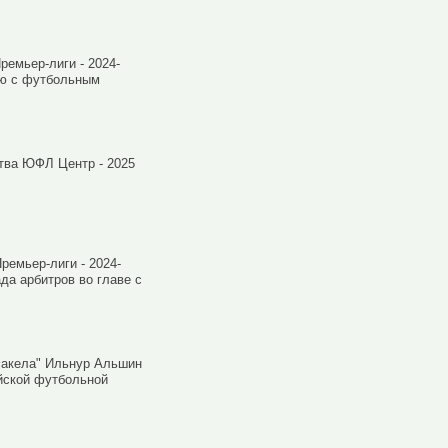
емьер-лиги - 2024-
ью с футбольным
ства ЮФЛ Центр - 2025
ремьер-лиги - 2024-
да арбитров во главе с
"Факела" Ильнур Альшин
йской футбольной