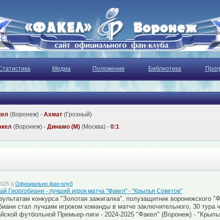
Статистика
Медиа
Положение
Библиотека
Прог
кел
(Воронеж) -
Ахмат
(Грозный)
акел
(Воронеж) -
Динамо (М)
(Москва) -
0:1
2025 ||
Официально фан-клуб
ай Гиоргобиани - лучший игрок матча "Факел" - "Крылья Советов"
зультатам конкурса "Золотая зажигалка", полузащитник воронежского "
биани стал лучшим игроком команды в матче заключительного, 30 тура
йской футбольной Премьер-лиги - 2024-2025 "Факел" (Воронеж) - "Крыль