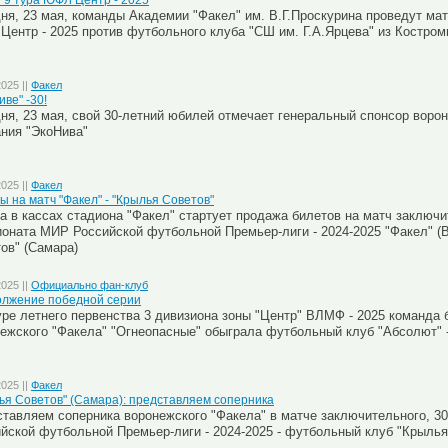
 9 тура ЮФЛ Центр - 2025
ня, 23 мая, команды Академии "Факел" им. В.Г.Проскурина проведут мат
ентр - 2025 против футбольного клуба "СШ им. Г.А.Ярцева" из Костро
2025 ||
Факел
иве" -30!
ня, 23 мая, свой 30-летний юбилей отмечает генеральный спонсор ворон
ния "ЭкоНива"
2025 ||
Факел
ы на матч "Факел" - "Крылья Советов"
а в кассах стадиона "Факел" стартует продажа билетов на матч заключи
оната МИР Российской футбольной Премьер-лиги - 2024-2025 "Факел" (В
ов" (Самара)
2025 ||
Официально фан-клуб
лжение победной серии
уре летнего первенства 3 дивизиона зоны "Центр" ВЛМФ - 2025 команда
ежского "Факела" "Огнеопасные" обыграла футбольный клуб "Абсолют" -
2025 ||
Факел
ья Советов" (Самара): представляем соперника
тавляем соперника воронежского "Факела" в матче заключительного, 3
йской футбольной Премьер-лиги - 2024-2025 - футбольный клуб "Крылья