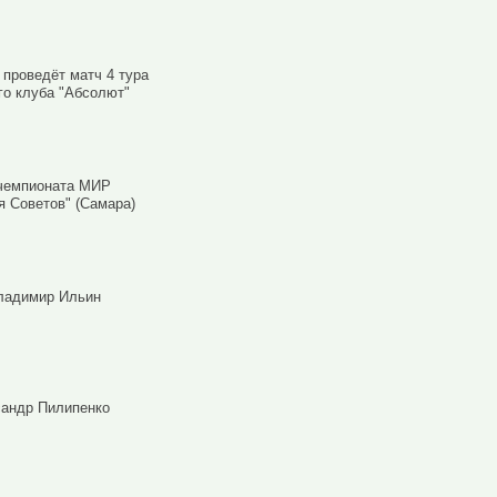
 проведёт матч 4 тура
го клуба "Абсолют"
 чемпионата МИР
я Советов" (Самара)
Владимир Ильин
сандр Пилипенко