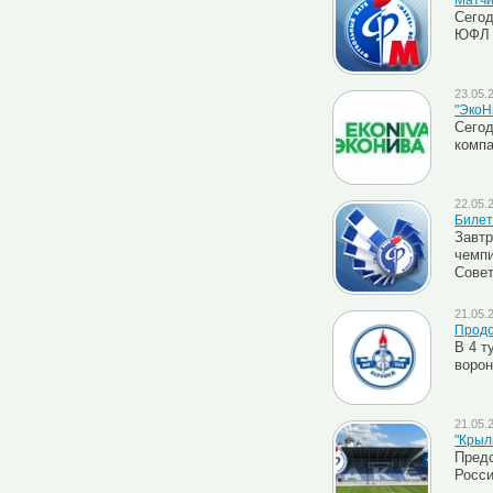
Матчи
Сегод
ЮФЛ Ц
23.05.
"ЭкоН
Сегод
компа
22.05.
Билет
Завтр
чемпи
Совет
21.05.
Продо
В 4 т
ворон
21.05.
"Крыл
Предс
Росси