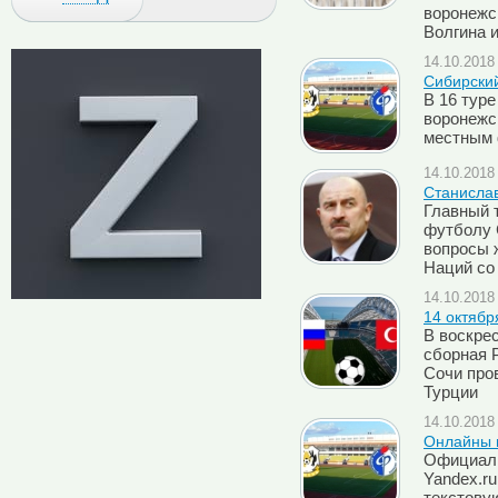
воронежс
Волгина 
14.10.2018 
Сибирски
В 16 туре
воронежс
местным 
14.10.2018 
Cтанислав
Главный 
футболу 
вопросы 
Наций со
14.10.2018 
14 октябр
В воскрес
сборная 
Сочи про
Турции
14.10.2018 
Онлайны м
Официаль
Yandex.r