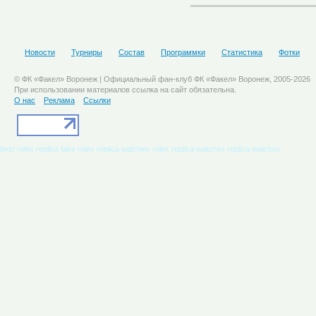
Новости
Турниры
Состав
Программки
Статистика
Фотки
© ФК «Факел» Воронеж | Официальный фан-клуб ФК «Факел» Воронеж, 2005-2026
При использовании материалов ссылка на сайт обязательна.
О нас
Реклама
Ссылки
best rolex replica
fake rolex
replica watches
rolex replica watches
replica watches