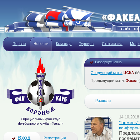
Первая
Новости
Команда
Турниры
Статистика
Меди
Развернуть окно
Следующий матч:
ЦСКА
(Мо
Предыдущий матч:
Факел
(
Разделы
14.10.2018 
Официальный фан-клуб
"Тюмень" 
футбольного клуба «Факел»
конферен
Предлага
Вход
Регистрация
послемат