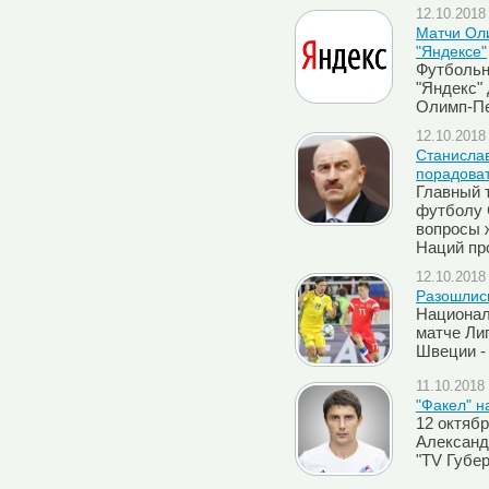
12.10.2018 
Матчи Ол
"Яндексе"
Футбольн
"Яндекс" 
Олимп-Пе
12.10.2018 
Cтанислав
порадова
Главный 
футболу 
вопросы 
Наций пр
12.10.2018 
Разошлис
Национал
матче Ли
Швеции - 
11.10.2018 
"Факел" н
12 октяб
Александ
"TV Губе