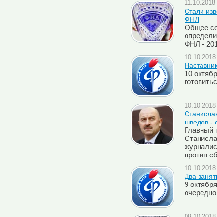
11.10.2018 
Стали изв
ФНЛ
Общее со
определи
ФНЛ - 20
10.10.2018 
Наставник
10 октяб
готовитьс
10.10.2018 
Cтанислав
шведов - 
Главный 
Станисла
журналис
против с
10.10.2018 
Два занят
9 октября
очередно
09.10.2018 