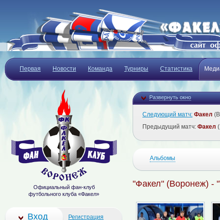
Первая
Новости
Команда
Турниры
Статистика
Меди
Развернуть окно
Следующий матч:
Факел
(В
Предыдущий матч:
Факел
(
Альбомы
"Факел" (Воронеж) - 
Официальный фан-клуб
футбольного клуба «Факел»
Вход
Регистрация