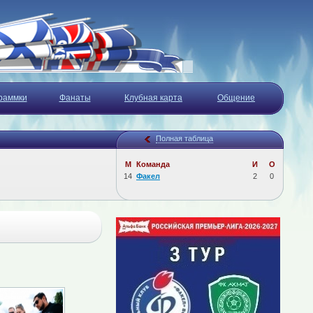
раммки
Фанаты
Клубная карта
Общение
Полная таблица
М
Команда
И
О
14
Факел
2
0