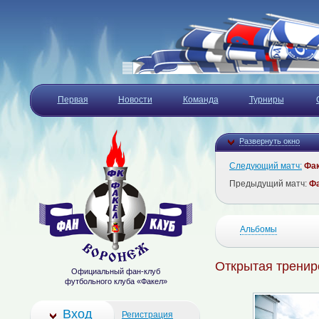
Первая
Новости
Команда
Турниры
Развернуть окно
Следующий матч:
Фа
Предыдущий матч:
Ф
Альбомы
Открытая трениро
Официальный фан-клуб
футбольного клуба «Факел»
Вход
Регистрация