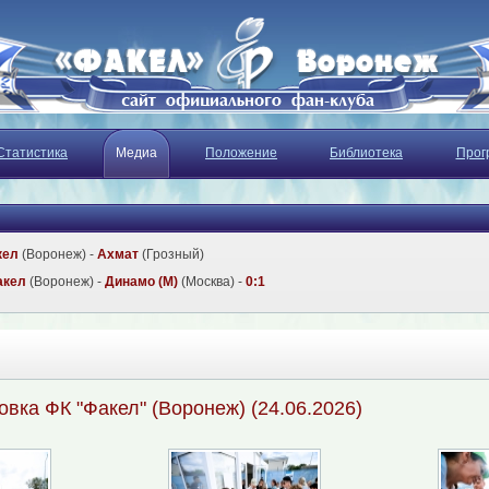
Статистика
Медиа
Положение
Библиотека
Прог
кел
(Воронеж) -
Ахмат
(Грозный)
акел
(Воронеж) -
Динамо (М)
(Москва) -
0:1
вка ФК "Факел" (Воронеж) (24.06.2026)