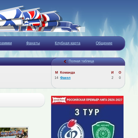
раммки
Фанаты
Клубная карта
Общение
Полная таблица
М
Команда
И
О
14
Факел
2
0