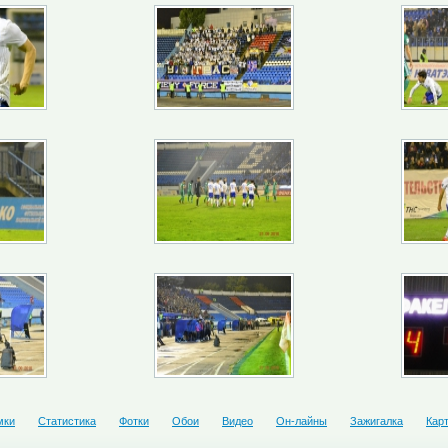
мки
Статистика
Фотки
Обои
Видео
Он-лайны
Зажигалка
Кар