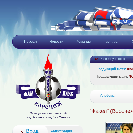
Первая
Новости
Команда
Турниры
Развернуть окно
Следующий матч:
Фа
Предыдущий матч:
Ф
Альбомы
"Факел" (Воронеж)
Официальный фан-клуб
футбольного клуба «Факел»
Вход
Регистрация