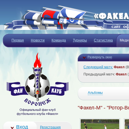
Первая
Новости
Команда
Турниры
Статистика
Меди
Развернуть окно
Следующий матч:
Факел
(В
Предыдущий матч:
Факел
(
Альбомы
"Факел-М" - "Ротор-В
Официальный фан-клуб
футбольного клуба «Факел»
Вход
Регистрация