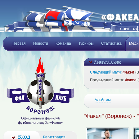
Первая
Новости
Команда
Турниры
Статистика
Меди
Развернуть окно
Следующий матч:
Факел
(В
Предыдущий матч:
Факел
(
Альбомы
"Факел" (Воронеж) - 
Официальный фан-клуб
футбольного клуба «Факел»
Вход
Регистрация