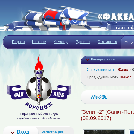
Первая
Новости
Команда
Турниры
Статистика
Меди
Развернуть окно
Следующий матч:
Факел
(В
Предыдущий матч:
Факел
(
Альбомы
"Зенит-2" (Санкт-Пет
Официальный фан-клуб
(02.09.2017)
футбольного клуба «Факел»
Вход
Регистрация