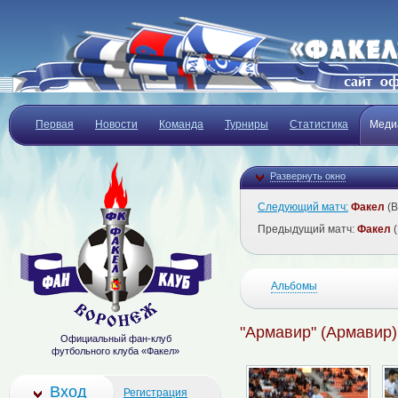
Первая
Новости
Команда
Турниры
Статистика
Меди
Развернуть окно
Следующий матч:
Факел
(В
Предыдущий матч:
Факел
(
Альбомы
"Армавир" (Армавир) 
Официальный фан-клуб
футбольного клуба «Факел»
Вход
Регистрация