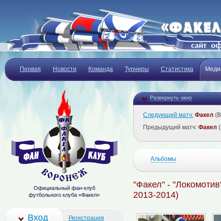
Первая
Новости
Команда
Турниры
Статистика
Меди
Развернуть окно
Следующий матч:
Факел
(В
Предыдущий матч:
Факел
(
Альбомы
"Факел" - "Локомотив"
Официальный фан-клуб
2013-2014)
футбольного клуба «Факел»
Вход
Регистрация