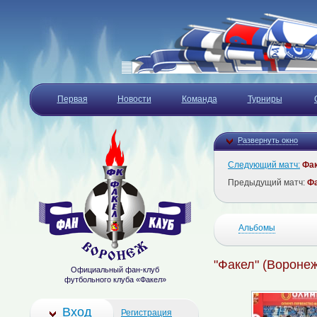
Первая
Новости
Команда
Турниры
Развернуть окно
Следующий матч:
Фа
Предыдущий матч:
Ф
Альбомы
"Факел" (Воронеж
Официальный фан-клуб
футбольного клуба «Факел»
Вход
Регистрация