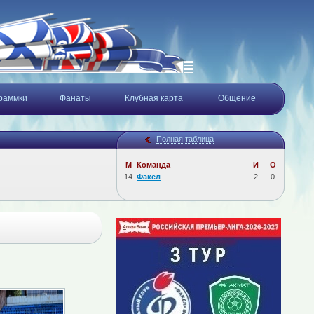
раммки
Фанаты
Клубная карта
Общение
Полная таблица
М
Команда
И
О
14
Факел
2
0