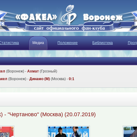
Статистика
Медиа
Положение
Библиотека
Прог
кел
(Воронеж) -
Ахмат
(Грозный)
акел
(Воронеж) -
Динамо (М)
(Москва) -
0:1
) - "Чертаново" (Москва) (20.07.2019)