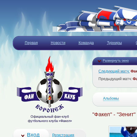
Первая
Новости
Команда
Турниры
Развернуть окно
Следующий матч:
Фа
Предыдущий матч:
Ф
Альбомы
"Факел" - "Зенит"
Официальный фан-клуб
футбольного клуба «Факел»
Вход
Регистрация