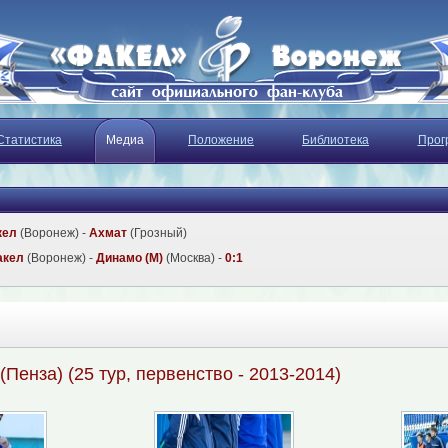
Статистика
Медиа
Положение
Библиотека
Прог
кел
(Воронеж) -
Ахмат
(Грозный)
акел
(Воронеж) -
Динамо (М)
(Москва) -
0:1
 (Пенза) (25 тур, первенство - 2013-2014)