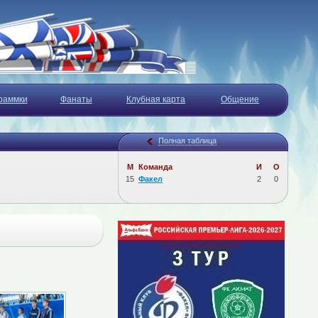
раммки
Фанаты
Клубная карта
Общение
Полная таблица
М
Команда
И
О
15
Факел
2
0