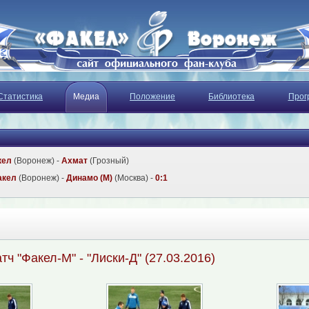
Статистика
Медиа
Положение
Библиотека
Прог
кел
(Воронеж) -
Ахмат
(Грозный)
акел
(Воронеж) -
Динамо (М)
(Москва) -
0:1
ч "Факел-М" - "Лиски-Д" (27.03.2016)