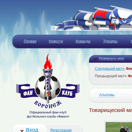
Первая
Новости
Команда
Турниры
Развернуть окно
Следующий матч:
Фа
Предыдущий матч:
Ф
Альбомы
Товарищеский мат
Официальный фан-клуб
футбольного клуба «Факел»
Вход
Регистрация