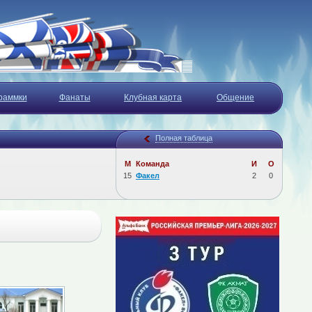
раммки
Фанаты
Клубная карта
Общение
Полная таблица
М
Команда
И
О
15
Факел
2
0