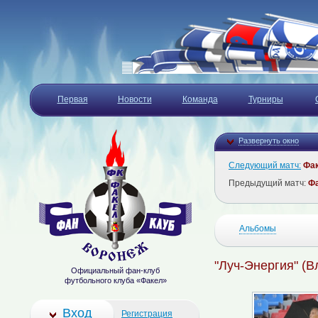
Первая
Новости
Команда
Турниры
Развернуть окно
Следующий матч:
Фа
Предыдущий матч:
Ф
Альбомы
"Луч-Энергия" (В
Официальный фан-клуб
футбольного клуба «Факел»
Вход
Регистрация