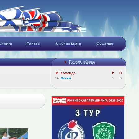
раммки
Фанаты
Клубная карта
Общение
Полная таблица
М
Команда
И
О
14
Факел
2
0