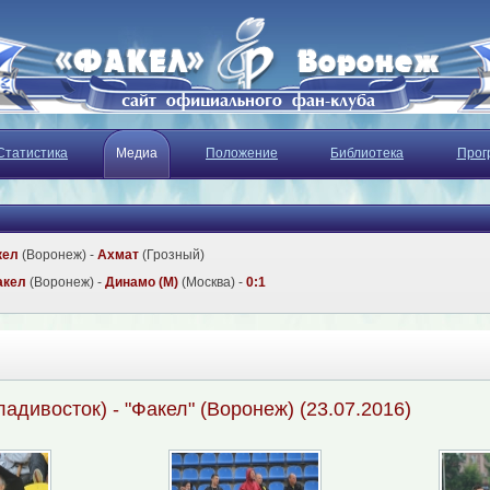
Статистика
Медиа
Положение
Библиотека
Прог
кел
(Воронеж) -
Ахмат
(Грозный)
акел
(Воронеж) -
Динамо (М)
(Москва) -
0:1
ладивосток) - "Факел" (Воронеж) (23.07.2016)