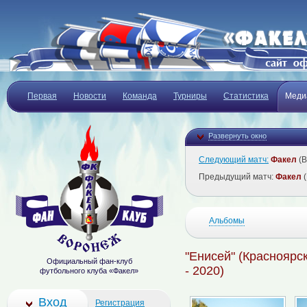
Первая
Новости
Команда
Турниры
Статистика
Меди
Развернуть окно
Следующий матч:
Факел
(В
Предыдущий матч:
Факел
(
Альбомы
"Енисей" (Красноярск
Официальный фан-клуб
- 2020)
футбольного клуба «Факел»
Вход
Регистрация