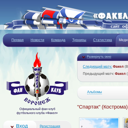
Первая
Новости
Команда
Турниры
Статистика
Меди
Развернуть окно
Следующий матч:
Факел
(В
Предыдущий матч:
Факел
(
Альбомы
"Спартак" (Кострома)
Официальный фан-клуб
футбольного клуба «Факел»
Вход
Регистрация