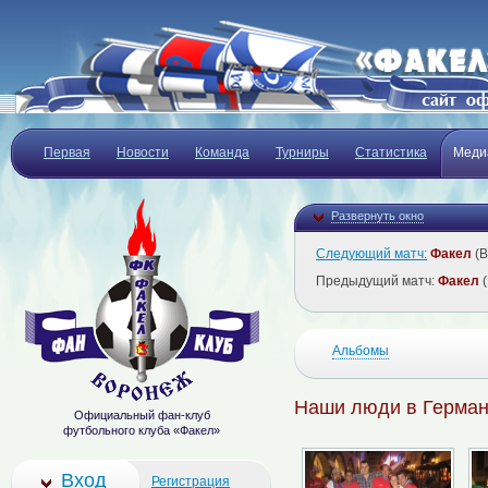
Первая
Новости
Команда
Турниры
Статистика
Меди
Развернуть окно
Следующий матч:
Факел
(В
Предыдущий матч:
Факел
(
Альбомы
Наши люди в Герма
Официальный фан-клуб
футбольного клуба «Факел»
Вход
Регистрация