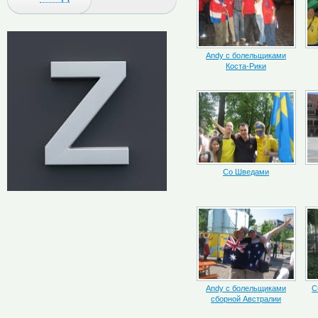
Andy с болельщиками
Коста-Рики
Со Шведами
Andy с болельщиками
С
сборной Австралии