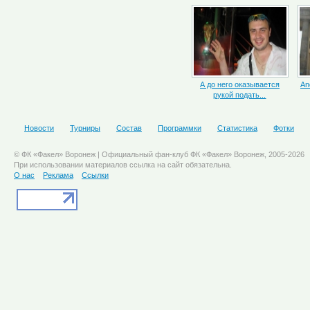
А до него оказывается
An
рукой подать...
Новости
Турниры
Состав
Программки
Статистика
Фотки
© ФК «Факел» Воронеж | Официальный фан-клуб ФК «Факел» Воронеж, 2005-2026
При использовании материалов ссылка на сайт обязательна.
О нас
Реклама
Ссылки