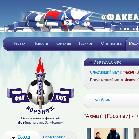
Первая
Новости
Команда
Турниры
Статистика
Меди
Развернуть окно
Следующий матч:
Факел
(В
Предыдущий матч:
Факел
(
Альбомы
"Ахмат" (Грозный) - 
Официальный фан-клуб
футбольного клуба «Факел»
Вход
Регистрация