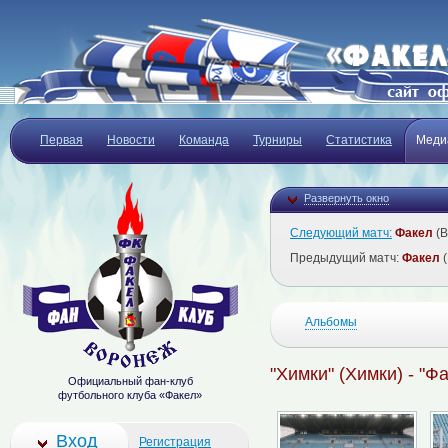
Первая
Новости
Команда
Турниры
Статистика
Меди
Развернуть окно
Следующий матч:
Факел
(В
Предыдущий матч:
Факел
(
Альбомы
"Химки" (Химки) - "Ф
Официальный фан-клуб
футбольного клуба «Факел»
Вход
Регистрация