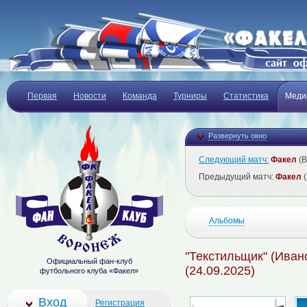
Первая
Новости
Команда
Турниры
Статистика
Меди
Развернуть окно
Следующий матч:
Факел
(В
Предыдущий матч:
Факел
(
Альбомы
"Текстильщик" (Ивано
Официальный фан-клуб
(24.09.2025)
футбольного клуба «Факел»
Вход
Регистрация