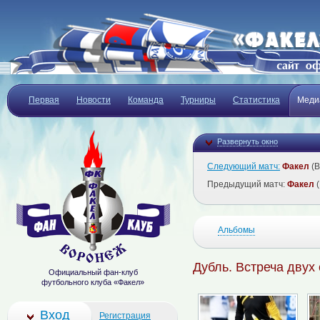
Первая
Новости
Команда
Турниры
Статистика
Меди
Развернуть окно
Следующий матч:
Факел
(В
Предыдущий матч:
Факел
(
Альбомы
Дубль. Встреча двух
Официальный фан-клуб
футбольного клуба «Факел»
Вход
Регистрация