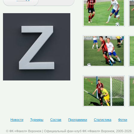
Новости
Турниры
Состав
Программки
Статистика
Фотки
© ФК «Факел» Воронеж | Официальный фан-клуб ФК «Факел» Воронеж, 2005-2026