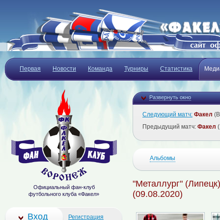
Первая
Новости
Команда
Турниры
Статистика
Меди
Развернуть окно
Следующий матч:
Факел
(В
Предыдущий матч:
Факел
(
Альбомы
"Металлург" (Липецк)
Официальный фан-клуб
(09.08.2020)
футбольного клуба «Факел»
Вход
Регистрация