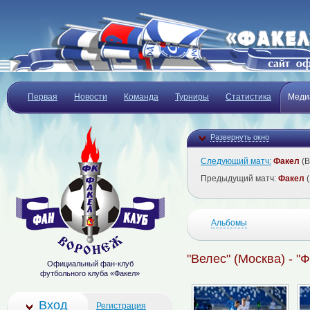
Первая
Новости
Команда
Турниры
Статистика
Меди
Развернуть окно
Следующий матч:
Факел
(В
Предыдущий матч:
Факел
(
Альбомы
"Велес" (Москва) - "
Официальный фан-клуб
футбольного клуба «Факел»
Вход
Регистрация