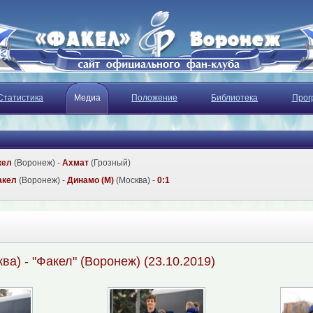
Статистика
Медиа
Положение
Библиотека
Прог
кел
(Воронеж) -
Ахмат
(Грозный)
акел
(Воронеж) -
Динамо (М)
(Москва) -
0:1
ва) - "Факел" (Воронеж) (23.10.2019)