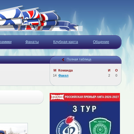
раммки
Фанаты
Клубная карта
Общение
Полная таблица
М
Команда
И
О
14
Факел
2
0