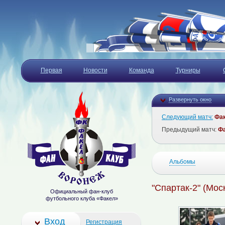
Первая
Новости
Команда
Турниры
Развернуть окно
Следующий матч:
Фа
Предыдущий матч:
Ф
Альбомы
"Спартак-2" (Моск
Официальный фан-клуб
футбольного клуба «Факел»
Вход
Регистрация