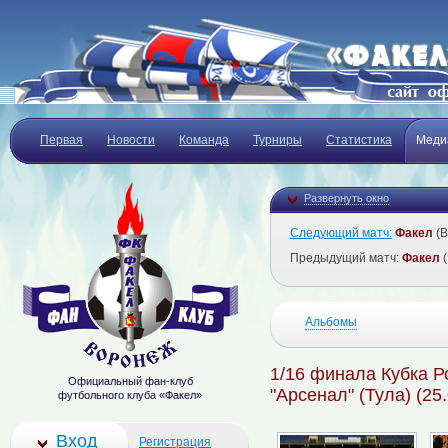
Первая
Новости
Команда
Турниры
Статистика
Меди
Развернуть окно
Следующий матч:
Факел
(В
Предыдущий матч:
Факел
(
Альбомы
1/16 финала Кубка Ро
Официальный фан-клуб
"Арсенал" (Тула) (25
футбольного клуба «Факел»
Вход
Регистрация