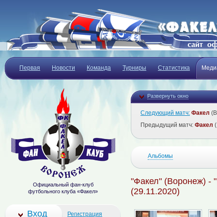
Первая
Новости
Команда
Турниры
Статистика
Меди
Развернуть окно
Следующий матч:
Факел
(В
Предыдущий матч:
Факел
(
Альбомы
"Факел" (Воронеж) -
Официальный фан-клуб
(29.11.2020)
футбольного клуба «Факел»
Вход
Регистрация