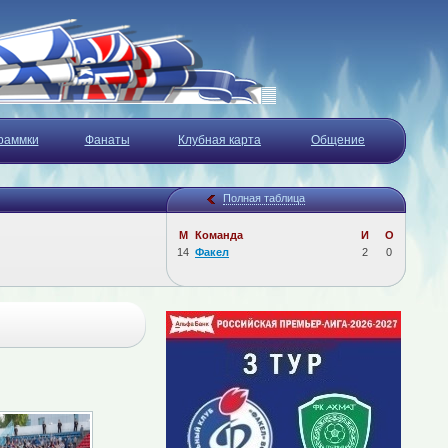
раммки
Фанаты
Клубная карта
Общение
Полная таблица
М
Команда
И
О
14
Факел
2
0