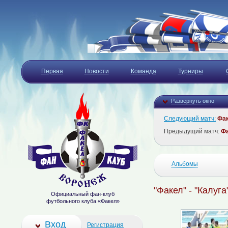
Первая
Новости
Команда
Турниры
Развернуть окно
Следующий матч:
Фа
Предыдущий матч:
Ф
Альбомы
"Факел" - "Калуга
Официальный фан-клуб
футбольного клуба «Факел»
Вход
Регистрация