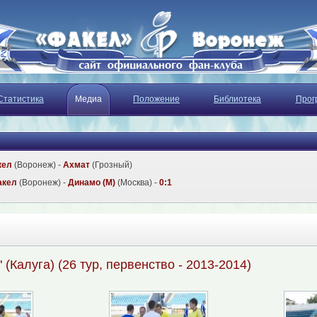
Статистика
Медиа
Положение
Библиотека
Прог
кел
(Воронеж) -
Ахмат
(Грозный)
акел
(Воронеж) -
Динамо (М)
(Москва) -
0:1
" (Калуга) (26 тур, первенство - 2013-2014)