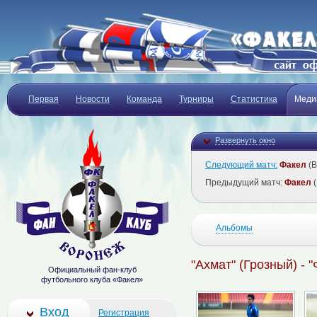
Первая
Новости
Команда
Турниры
Статистика
Меди
Развернуть окно
Следующий матч:
Факел
(В
Предыдущий матч:
Факел
(
Альбомы
"Ахмат" (Грозный) - 
Официальный фан-клуб
футбольного клуба «Факел»
Вход
Регистрация