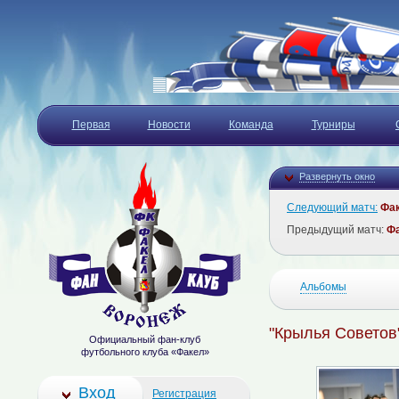
Первая
Новости
Команда
Турниры
Развернуть окно
Следующий матч:
Фа
Предыдущий матч:
Ф
Альбомы
"Крылья Советов"
Официальный фан-клуб
футбольного клуба «Факел»
Вход
Регистрация