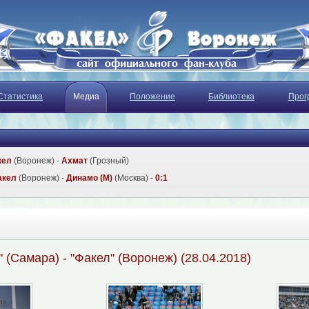
Статистика
Медиа
Положение
Библиотека
Прог
кел
(Воронеж) -
Ахмат
(Грозный)
акел
(Воронеж) -
Динамо (М)
(Москва) -
0:1
 (Самара) - "Факел" (Воронеж) (28.04.2018)