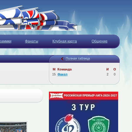
раммки
Фанаты
Клубная карта
Общение
Полная таблица
М
Команда
И
О
15
Факел
2
0