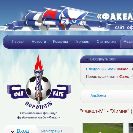
Первая
Новости
Команда
Турниры
Статистика
Меди
Развернуть окно
Следующий матч:
Факел
(В
Предыдущий матч:
Факел
(
Альбомы
"Факел-М" - "Химик" 
Официальный фан-клуб
футбольного клуба «Факел»
Вход
Регистрация