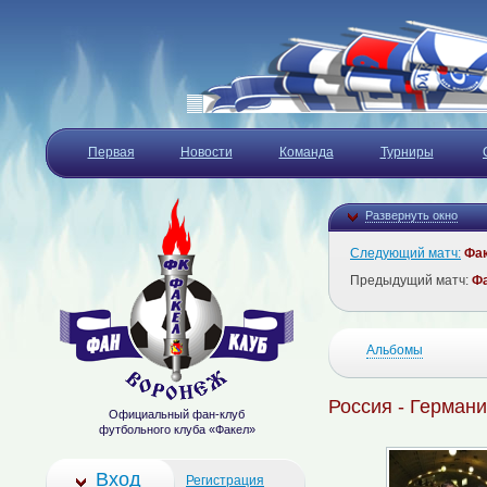
Первая
Новости
Команда
Турниры
Развернуть окно
Следующий матч:
Фа
Предыдущий матч:
Ф
Альбомы
Россия - Германи
Официальный фан-клуб
футбольного клуба «Факел»
Вход
Регистрация