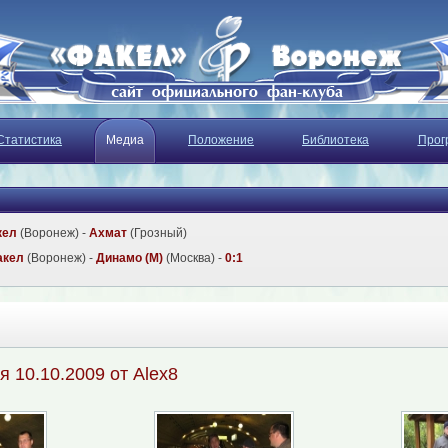
Статистика
Медиа
Положение
Библиотека
Прог
кел
(Воронеж) -
Ахмат
(Грозный)
акел
(Воронеж) -
Динамо (М)
(Москва) -
0:1
я 10.10.2009 от Alex8