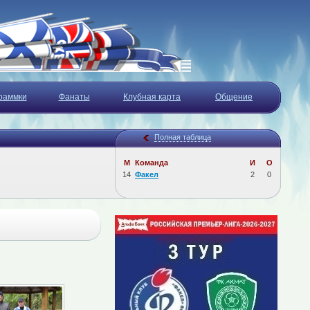
раммки
Фанаты
Клубная карта
Общение
Полная таблица
М
Команда
И
О
14
Факел
2
0