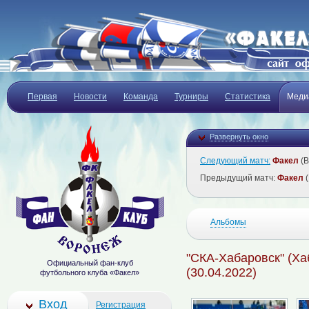
Первая
Новости
Команда
Турниры
Статистика
Меди
Развернуть окно
Следующий матч:
Факел
(В
Предыдущий матч:
Факел
(
Альбомы
"СКА-Хабаровск" (Ха
Официальный фан-клуб
(30.04.2022)
футбольного клуба «Факел»
Вход
Регистрация